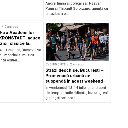
Andrei Irimia și colegii săi, Răzvan
Păun și Thibault Solorzano, anunță cu
entuziasm o...
E
2 ani ago
II-a a Academiilor
KRONSTADT’ aduce
zicii clasice la
 4-11 august, Brașovul va
ul mondial al muzicii
ită ediției...
EVENIMENTE
2 ani ago
Străzi deschise, București –
Promenadă urbană se
suspendă în acest weekend
În weekendul 13-14 iulie, ținând cont
de temperaturile ridicate, bucureștenii
și turiștii pot opta...