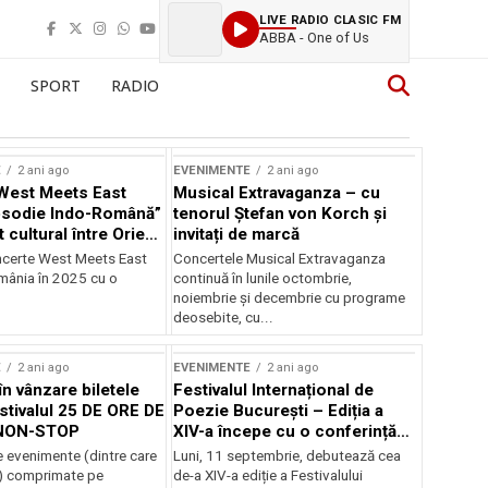
LIVE RADIO CLASIC FM
ABBA - One of Us
SPORT
RADIO
E
2 ani ago
EVENIMENTE
2 ani ago
West Meets East
Musical Extravaganza – cu
psodie Indo-Română”
tenorul Ștefan von Korch și
t cultural între Orient
invitați de marcă
nt
ncerte West Meets East
Concertele Musical Extravaganza
omânia în 2025 cu o
continuă în lunile octombrie,
noiembrie şi decembrie cu programe
deosebite, cu...
E
2 ani ago
EVENIMENTE
2 ani ago
în vânzare biletele
Festivalul Internațional de
stivalul 25 DE ORE DE
Poezie București – Ediția a
NON-STOP
XIV-a începe cu o conferință
despre limba română
 evenimente (dintre care
Luni, 11 septembrie, debutează cea
susținută de Marco Lucchesi
) comprimate pe
de-a XIV-a ediție a Festivalului