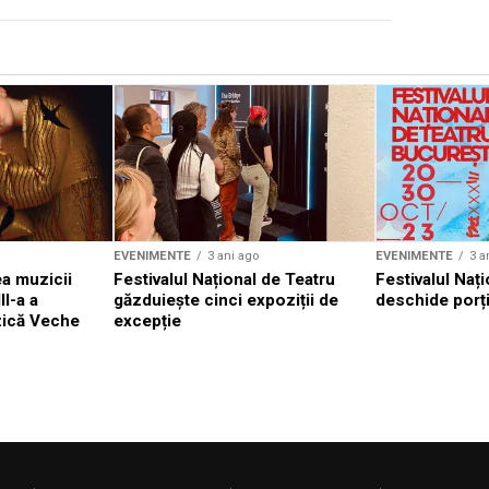
EVENIMENTE
3 ani ago
EVENIMENTE
3 a
a muzicii
Festivalul Național de Teatru
Festivalul Nați
II-a a
găzduiește cinci expoziții de
deschide porți
zică Veche
excepție