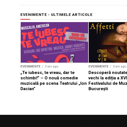
EVENIMENTE - ULTIMELE ARTICOLE
EVENIMENTE
3 ani ago
EVENIMENTE
3 ani ago
„Te iubesc, te vreau, dar te
Descoperă noutate
schimbi!” – O nouă comedie
vechi la ediția a XVI
muzicală pe scena Teatrului „Ion
Festivalului de Mu
Dacian”
București