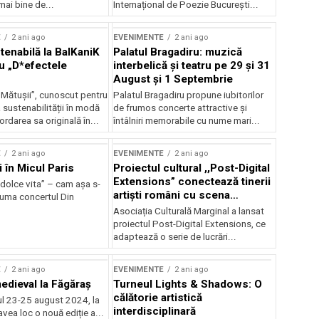
mai bine de...
Internațional de Poezie București...
E
2 ani ago
EVENIMENTE
2 ani ago
enabilă la BalKaniK
Palatul Bragadiru: muzică
cu „D*efectele
interbelică şi teatru pe 29 şi 31
August şi 1 Septembrie
 Mătușii”, cunoscut pentru
Palatul Bragadiru propune iubitorilor
sustenabilității în modă
de frumos concerte attractive şi
ordarea sa originală în...
întâlniri memorabile cu nume mari...
E
2 ani ago
EVENIMENTE
2 ani ago
i în Micul Paris
Proiectul cultural ,,Post-Digital
Extensions” conectează tinerii
dolce vita” – cam așa s-
artiști români cu scena
zuma concertul Din
internațională
Asociația Culturală Marginal a lansat
proiectul Post-Digital Extensions, ce
adaptează o serie de lucrări...
E
2 ani ago
EVENIMENTE
2 ani ago
medieval la Făgăraș
Turneul Lights & Shadows: O
călătorie artistică
l 23-25 august 2024, la
interdisciplinară
vea loc o nouă ediție a...