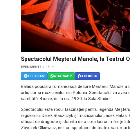
Spectacolul Meșterul Manole, la Teatrul 
EVENIMENTE
13:14
TELEGRAM
WHATSAPP
FACEBOOK
Balada populară românească despre Meșterul Manole a deve
artiștilor și muzicienilor din Polonia. Spectacolul va avea
sâmbătă, 4 iunie, de la ora 19:30, la Sala Studio.
Spectacolul este rodul fascinaţiei pentru legenda Meșterulu
regizorului Darek Błaszczyk și muzicianului Jacek Hałas
sfâșiat de dragoste și dorința de a crea lucruri mărețe într-
Zbyszek Olkiewicz, într-un spectacol de teatru, sau, mai b