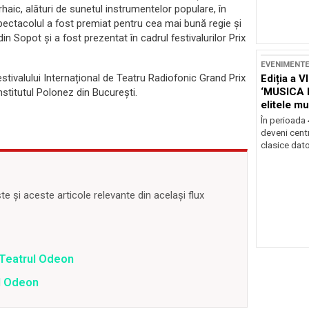
haic, alături de sunetul instrumentelor populare, în
 Spectacolul a fost premiat pentru cea mai bună regie și
n Sopot și a fost prezentat în cadrul festivalurilor Prix
EVENIMENT
tivalului Internațional de Teatru Radiofonic Grand Prix
Ediția a V
‘MUSICA 
stitutul Polonez din București.
elitele mu
Brașov
În perioada
deveni centr
clasice dator
 și aceste articole relevante din același flux
 Teatrul Odeon
l Odeon