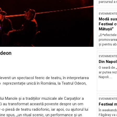
parcursul a 
EVENIMENT
Modă sust
Festival 
Mătușii”
„D*efectele
promovarea 
și pentru ab
Odeon
EVENIMENT
Din Napol
O seară de „
ar putea re
Napoli...
nit un spectacol feeric de teatru, în interpretarea
 o reprezentație unică în România, la Teatrul Odeon,
i Manole și a tradițiilor muzicale ale Carpaților a
EVENIMENT
. Ei au transformat această poveste despre un om
Festival 
o piesă de teatru radiofonic, iar apoi, cu ajutorul lui
În weekendu
ine spus, „un ritual scenic, un performance și un
Făgăraș va a