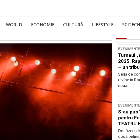
WORLD
ECONOMIE
CULTURĂ
LIFESTYLE
SCITECH
EVENIMENT
Turneul „
2025: Ra
– un tribu
și Occide
Seria de co
revine în R
nouă...
EVENIMENT
S-au pus 
pentru Fe
TEATRU 
Douăzeci de
două online