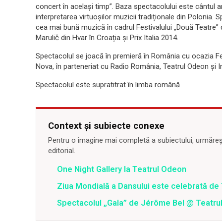
concert în același timp”. Baza spectacolului este cântul ar
interpretarea virtuoșilor muzicii tradiționale din Polonia.
cea mai bună muzică în cadrul Festivalului „Două Teatre” di
Marulič din Hvar în Croația și Prix Italia 2014.
Spectacolul se joacă în premieră în România cu ocazia Fes
Nova, în parteneriat cu Radio România, Teatrul Odeon și In
Spectacolul este supratitrat în limba română
Context și subiecte conexe
Pentru o imagine mai completă a subiectului, urmărește
editorial.
One Night Gallery la Teatrul Odeon
Ziua Mondială a Dansului este celebrată de
Spectacolul „Gala” de Jérôme Bel @ Teatru