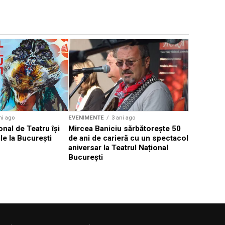
EVENIMENTE
Weekend c
Teatru la 
eveniment
ni ago
EVENIMENTE
3 ani ago
onal de Teatru își
Mircea Baniciu sărbătorește 50
le la București
de ani de carieră cu un spectacol
aniversar la Teatrul Național
București