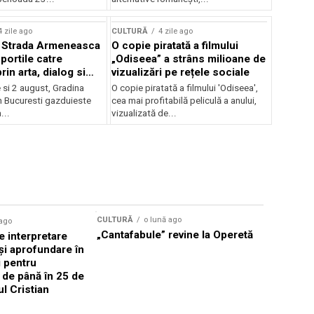
lui Enescu 2026
4 zile ago
CULTURĂ
4 zile ago
l Strada Armeneasca
O copie piratată a filmului
portile catre
„Odiseea” a strâns milioane de
in arta, dialog si
vizualizări pe rețele sociale
, intre 31 iulie si 2
ie si 2 august, Gradina
O copie piratată a filmului 'Odiseea',
a Gradina Botanica din
n Bucuresti gazduieste
cea mai profitabilă peliculă a anului,
...
vizualizată de...
CULTURĂ
o lună ago
 ago
CULTURĂ
„Cantafabule” revine la Operetă
 interpretare
Athenaeu
și aprofundare în
2026 Laur
i pentru
Grammy, C
i de până în 25 de
reuni sub
ul Cristian
Română de
Janoska î