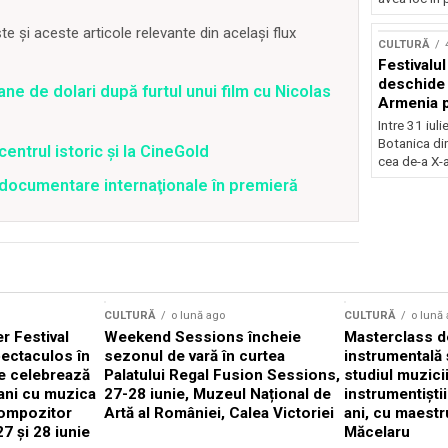
Concursu
 și aceste articole relevante din același flux
CULTURĂ
Festivalu
deschide 
ane de dolari după furtul unui film cu Nicolas
Armenia pr
patrimoniu
Intre 31 iul
august, l
Botanica di
centrul istoric și la CineGold
Bucuresti
cea de-a X-a
4 documentare internaţionale în premieră
CULTURĂ
o lună ago
CULTURĂ
o lună
 Festival
Weekend Sessions încheie
Masterclass de
ectaculos în
sezonul de vară în curtea
instrumentală 
e celebrează
Palatului Regal Fusion Sessions,
studiul muzici
ani cu muzica
27-28 iunie, Muzeul Național de
instrumentiști
compozitor
Artă al României, Calea Victoriei
ani, cu maestr
7 și 28 iunie
Măcelaru