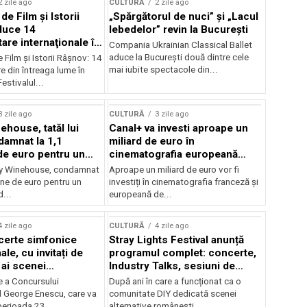
2 zile ago
CULTURĂ
2 zile ago
 de Film şi Istorii
„Spărgătorul de nuci” și „Lacul
duce 14
lebedelor” revin la București
re internaţionale în
Compania Ukrainian Classical Ballet
aduce la București două dintre cele
e Film şi Istorii Râşnov: 14
mai iubite spectacole din...
 din întreaga lume în
estivalul...
3 zile ago
CULTURĂ
3 zile ago
ehouse, tatăl lui
Canal+ va investi aproape un
amnat la 1,1
miliard de euro în
de euro pentru un
cinematografia europeană
rdut
până în 2032
my Winehouse, condamnat
Aproape un miliard de euro vor fi
ane de euro pentru un
investiți în cinematografia franceză și
d...
europeană de...
4 zile ago
CULTURĂ
4 zile ago
certe simfonice
Stray Lights Festival anunță
le, cu invitați de
programul complet: concerte,
 ai scenei
Industry Talks, sesiuni de
onale și ansambluri
audiție și noi opțiuni de
e a Concursului
După ani în care a funcționat ca o
le românești de
participare pentru public
l George Enescu, care va
comunitate DIY dedicată scenei
, în programul
perioada 23...
alternative românești,...