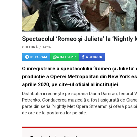
Spectacolul ‘Romeo și Julieta’ la ‘Nightl
CULTURĂ
14:26
TELEGRAM
WHATSAPP
FACEBOOK
O înregistrare a spectacolului ‘Romeo și Julieta’
producție a Operei Metropolitan din New York es
aprilie 2020, pe site-ul oficial al instituției.
Distribuția îi reunește pe soprana Diana Damrau, tenorul Vi
Petrenko. Conducerea muzicală a fost asigurată de Giana
parte din seria ‘Nightly Met Opera Streams’ și oferă posibil
de ore de la postarea lor pe site.