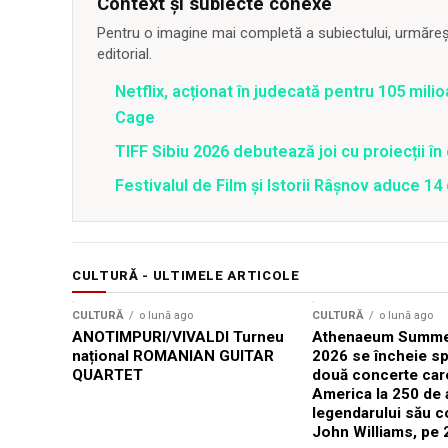
Context și subiecte conexe
Pentru o imagine mai completă a subiectului, urmărește
editorial.
Netflix, acționat în judecată pentru 105 milio
Cage
TIFF Sibiu 2026 debutează joi cu proiecții în 
Festivalul de Film şi Istorii Râşnov aduce 1
CULTURĂ - ULTIMELE ARTICOLE
CULTURĂ
o lună ago
CULTURĂ
o lună ago
ANOTIMPURI/VIVALDI Turneu
Athenaeum Summer
național ROMANIAN GUITAR
2026 se încheie sp
QUARTET
două concerte car
America la 250 de 
legendarului său 
John Williams, pe 2