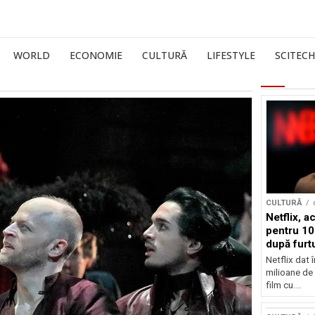
WORLD
ECONOMIE
CULTURĂ
LIFESTYLE
SCITECH
CULTURĂ
Netflix, a
pentru 10
după furtu
Nicolas 
Netflix dat 
milioane de 
film cu...