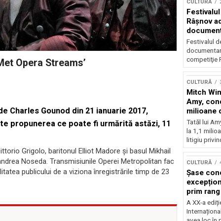
CULTURĂ
Festivalul
Râşnov a
documenta
premieră
Festivalul d
documentare
competiţie F
y Met Opera Streams’
CULTURĂ
Mitch Win
Amy, cond
 de Charles Gounod din 21 ianuarie 2017,
milioane 
litigiu pie
Tatăl lui A
te propunerea ce poate fi urmărită astăzi, 11
la 1,1 milio
litigiu privin
ttorio Grigolo, baritonul Elliot Madore și basul Mikhail
ndrea Noseda. Transmisiunile Operei Metropolitan fac
CULTURĂ
itatea publicului de a viziona înregistrările timp de 23
Șase con
excepționa
prim rang
internați
A XX-a ediți
orchestra
Internaționa
prestigiu
avea loc în 