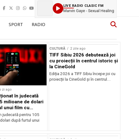
LIVE RADIO CLASIC FM
Marvin Gaye - Sexual Healing
SPORT
RADIO
CULTURĂ
2 zile ago
TIFF Sibiu 2026 debutează joi
cu proiecții în centrul istoric și
la CineGold
Ediția 2026 a TIFF Sibiu începe joi cu
proiecții la CineGold și în centrul...
o zi ago
cționat în judecată
5 milioane de dolari
l unui film cu
Cage
în judecată pentru 105
dolari după furtul unui