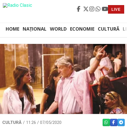
LIVE
HOME
NAȚIONAL
WORLD
ECONOMIE
CULTURĂ
L
CULTURĂ
11:26 / 07/05/2020
WHATSAPP
FACEBO
TEL