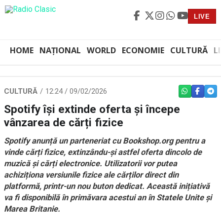
LIVE
HOME
NAȚIONAL
WORLD
ECONOMIE
CULTURĂ
L
CULTURĂ
12:24 / 09/02/2026
WHATSAPP
FACEBO
TEL
Spotify își extinde oferta și începe
vânzarea de cărți fizice
Spotify anunță un parteneriat cu Bookshop.org pentru a
vinde cărți fizice, extinzându-și astfel oferta dincolo de
muzică și cărți electronice. Utilizatorii vor putea
achiziționa versiunile fizice ale cărților direct din
platformă, printr-un nou buton dedicat. Această inițiativă
va fi disponibilă în primăvara acestui an în Statele Unite și
Marea Britanie.