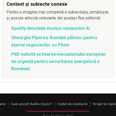
Context și subiecte conexe
Pentru o imagine mai completă a subiectului, urmărește
și aceste articole relevante din același flux editorial.
Spotify deschide muzica remixurilor AI
Gheorghe Piperea: Românii plătesc pentru
eșecul negocierilor cu Pfizer
PSD solicită activarea mecanismului european
de urgență pentru securitatea energetică a
României
tate
Cum ascult Radio Clasic?
Codul de conduită
Drept la repli