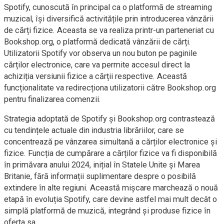
Spotify, cunoscută în principal ca o platformă de streaming
muzical, își diversifică activitățile prin introducerea vânzării
de cărți fizice. Aceasta se va realiza printr-un parteneriat cu
Bookshop.org, o platformă dedicată vânzării de cărți.
Utilizatorii Spotify vor observa un nou buton pe paginile
cărților electronice, care va permite accesul direct la
achiziția versiunii fizice a cărții respective. Această
funcționalitate va redirecționa utilizatorii către Bookshop.org
pentru finalizarea comenzii.
Strategia adoptată de Spotify și Bookshop.org contrastează
cu tendințele actuale din industria librăriilor, care se
concentrează pe vânzarea simultană a cărților electronice și
fizice. Funcția de cumpărare a cărților fizice va fi disponibilă
în primăvara anului 2024, inițial în Statele Unite și Marea
Britanie, fără informații suplimentare despre o posibilă
extindere în alte regiuni. Această mișcare marchează o nouă
etapă în evoluția Spotify, care devine astfel mai mult decât o
simplă platformă de muzică, integrând și produse fizice în
oferta sa.