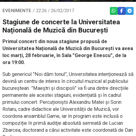
EVENIMENTE
22:26 / 26/02/2017
WHATSAPP
FACEBO
TEL
Stagiune de concerte la Universitatea
Națională de Muzică din București
Primul concert din noua stagiune propusă de
Universitatea Națională de Muzică din București va avea
loc marți, 28 februarie, în Sala ”George Enescu”, de la
ora 19:00.
Sub genericul ”Noi dăm tonul”, Universitatea intenționează să
devină un centru de interes în circuitul muzical al publicului
bucureștean. ”Maeștri și discipoli” va fi una dintre direcțiile
permanente ale acestei stagiuni, evidențiată și în cadrul
primului concert. Percuționiștii Alexandru Matei și Sorin
Rotaru, cadre didactice ale Universității de Muzică, vor
coordona ansamblul Game, iar în program este inclusă o
compoziție în primă audiţie absolută semnată de Lucian
Zbarcea, doctorand a cărui activitate este coordonată de Dan