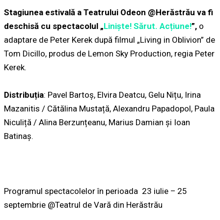
Stagiunea estivală a Teatrului Odeon @Herăstrău va fi
deschisă cu spectacolul „
Liniște! Sărut. Acțiune!
”,
o
adaptare de Peter Kerek după filmul „Living in Oblivion” de
Tom Dicillo, produs de Lemon Sky Production, regia Peter
Kerek.
Distribuția
: Pavel Bartoș, Elvira Deatcu, Gelu Nițu, Irina
Mazanitis / Cătălina Mustață, Alexandru Papadopol, Paula
Niculiță / Alina Berzunțeanu, Marius Damian și Ioan
Batinaș.
Programul spectacolelor în perioada 23 iulie – 25
septembrie @Teatrul de Vară din Herăstrău