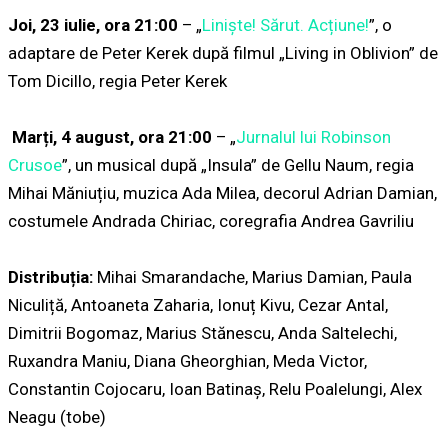
Joi, 23 iulie, ora 21:00
– „
Liniște! Sărut. Acțiune!
”, o
adaptare de Peter Kerek după filmul „Living in Oblivion” de
Tom Dicillo, regia Peter Kerek
Marți, 4 august, ora 21:00
– „
Jurnalul lui Robinson
Crusoe
”, un musical după „Insula” de Gellu Naum, regia
Mihai Măniuțiu, muzica Ada Milea, decorul Adrian Damian,
costumele Andrada Chiriac, coregrafia Andrea Gavriliu
Distribuția:
Mihai Smarandache, Marius Damian, Paula
Niculiță, Antoaneta Zaharia, Ionuț Kivu, Cezar Antal,
Dimitrii Bogomaz, Marius Stănescu, Anda Saltelechi,
Ruxandra Maniu, Diana Gheorghian, Meda Victor,
Constantin Cojocaru, Ioan Batinaș, Relu Poalelungi, Alex
Neagu (tobe)