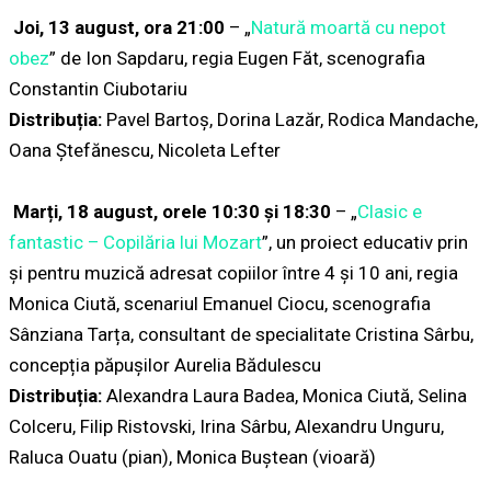
Joi, 13 august, ora 21:00
– „
Natură moartă cu nepot
obez
” de Ion Sapdaru, regia Eugen Făt, scenografia
Constantin Ciubotariu
Distribuția:
Pavel Bartoș, Dorina Lazăr, Rodica Mandache,
Oana Ștefănescu, Nicoleta Lefter
Marți, 18 august, orele 10:30 și 18:30
– „
Clasic e
fantastic – Copilăria lui Mozart
”, un proiect educativ prin
şi pentru muzică adresat copiilor între 4 și 10 ani, regia
Monica Ciută, scenariul Emanuel Ciocu, scenografia
Sânziana Tarța, consultant de specialitate Cristina Sârbu,
concepția păpușilor Aurelia Bădulescu
Distribuția:
Alexandra Laura Badea, Monica Ciută, Selina
Colceru, Filip Ristovski, Irina Sârbu, Alexandru Unguru,
Raluca Ouatu (pian), Monica Buștean (vioară)