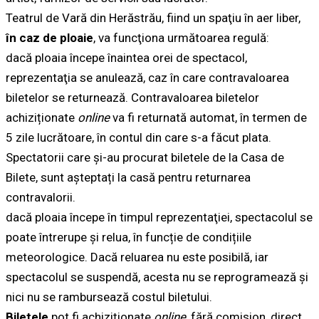
Teatrul de Vară din Herăstrău, fiind un spaţiu în aer liber,
în caz de ploaie
, va funcţiona următoarea regulă:
dacă ploaia începe înaintea orei de spectacol,
reprezentaţia se anulează, caz în care contravaloarea
biletelor se returnează. Contravaloarea biletelor
achiziționate
online
va fi returnată automat, în termen de
5 zile lucrătoare, în contul din care s-a făcut plata.
Spectatorii care și-au procurat biletele de la Casa de
Bilete, sunt așteptați la casă pentru returnarea
contravalorii.
dacă ploaia începe în timpul reprezentaţiei, spectacolul se
poate întrerupe și relua, în funcție de condițiile
meteorologice. Dacă reluarea nu este posibilă, iar
spectacolul se suspendă, acesta nu se reprogramează și
nici nu se rambursează costul biletului.
Biletele
pot fi achiziționate
online
, fără comision, direct