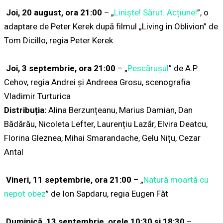
Joi, 20 august, ora 21:00
– „
Liniște! Sărut. Acțiune!
”, o
adaptare de Peter Kerek după filmul „Living in Oblivion” de
Tom Dicillo, regia Peter Kerek
Joi, 3 septembrie, ora 21:00
– „
Pescărușul
” de A.P.
Cehov, regia Andrei și Andreea Grosu, scenografia
Vladimir Turturica
Distribuția:
Alina Berzunțeanu, Marius Damian, Dan
Bădărău, Nicoleta Lefter, Laurențiu Lazăr, Elvira Deatcu,
Florina Gleznea, Mihai Smarandache, Gelu Nițu, Cezar
Antal
Vineri, 11 septembrie, ora 21:00
– „
Natură moartă cu
nepot obez
” de Ion Sapdaru, regia Eugen Făt
Duminică, 13 septembrie, orele 10:30 și 18:30
–