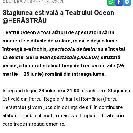
CULTURĂ
08:48 / 16/07/2020
WHATSAPP
FACEBO
TEL
Stagiunea estivală a Teatrului Odeon
@HERĂSTRĂU
Teatrul Odeon a fost alături de spectatorii săi în
momentele dificile de izolare, în care deși o lume
întreagă s-a închis,
spectacolul de teatru
nu a încetat
să existe. Seria
Mari spectacole @ODEON
,
difuzată
online, a bucurat și alinat timp de trei luni de zile (26
martie – 25 iunie) românii din întreaga lume.
Începând de
joi, 23 iulie, ora 21:00
, deschidem Stagiunea
Estivală din Parcul Regele Mihai I al României (Parcul
Herăstrău) și vom juca din dorința de a fi în continuare
alături de publicul nostru în aceste timpuri delicate prin
care trece întreaga omenire.