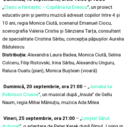
„
Clasic e fantastic – Copilăria lui Enescu
”, un proiect
educativ prin şi pentru muzică adresat copiilor între 4 și
10 ani, regia Monica Ciută, scenariul Emanuel Ciocu,
scenografia Valeria Cristia și Sânziana Tarța, consultant
de specialitate Cristina Sârbu, concepția păpușilor Aurelia
Bădulescu
Distribuția:
Alexandra Laura Badea, Monica Ciută, Selina
Colceru, Filip Ristovski, Irina Sârbu, Alexandru Unguru,
Raluca Ouatu (pian), Monica Buștean (vioară)
Duminică, 20 septembrie, ora 21:00
– „
Jurnalul lui
Robinson Crusoe
”, un musical după „Insula” de Gellu
Naum, regia Mihai Măniuțiu, muzica Ada Milea
Vineri, 25 septembrie, ora 21:00
– „
Liniște! Sărut.
Acțiune!
”, o adaptare de Peter Kerek după filmul „Living in