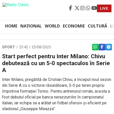
LIVE
HOME
NAȚIONAL
WORLD
ECONOMIE
CULTURĂ
L
SPORT
23:42 / 25/08/2025
WHATSAPP
FACEBO
TEL
Start perfect pentru Inter Milano: Chivu
debutează cu un 5-0 spectaculos în Serie
A
Inter Milano, pregătită de Cristian Chivu, a început noul sezon
din Serie A cu o victorie răsunătoare, 5-0 pe teren propriu
împotriva formației Torino. Pentru antrenorul român, acesta a
fost debutul oficial pe banca nerazzurrilor în campionatul
italian, iar echipa sa a arătat un fotbal ofensiv și eficient pe
stadionul „Giuseppe Meazza”.