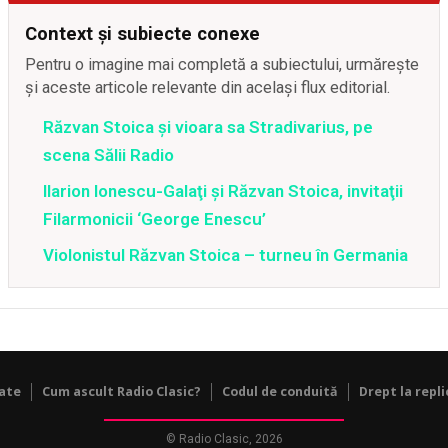
Context și subiecte conexe
Pentru o imagine mai completă a subiectului, urmărește
și aceste articole relevante din același flux editorial.
Răzvan Stoica și vioara sa Stradivarius, pe
scena Sălii Radio
Ilarion Ionescu-Galaţi şi Răzvan Stoica, invitaţii
Filarmonicii ‘George Enescu’
Violonistul Răzvan Stoica – turneu în Germania
tate
Cum ascult Radio Clasic?
Codul de conduită
Drept la repli
© Radio Clasic, 2026