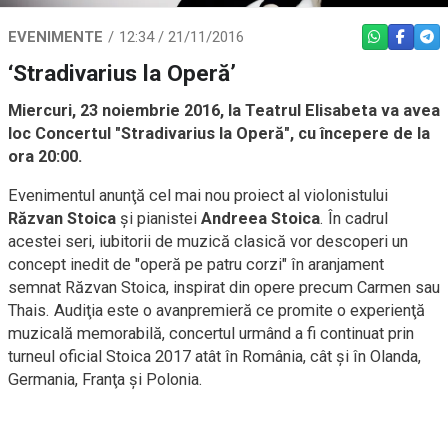
EVENIMENTE
12:34 / 21/11/2016
WHATSAPP
FACEBO
TEL
‘Stradivarius la Operă’
Miercuri, 23 noiembrie 2016, la Teatrul Elisabeta va avea
loc Concertul "Stradivarius la Operă", cu începere de la
ora 20:00.
Evenimentul anunţă cel mai nou proiect al violonistului
Răzvan Stoica
şi pianistei
Andreea Stoica
. În cadrul
acestei seri, iubitorii de muzică clasică vor descoperi un
concept inedit de "operă pe patru corzi" în aranjament
semnat Răzvan Stoica, inspirat din opere precum Carmen sau
Thais. Audiţia este o avanpremieră ce promite o experienţă
muzicală memorabilă, concertul urmând a fi continuat prin
turneul oficial Stoica 2017 atât în România, cât şi în Olanda,
Germania, Franţa şi Polonia.