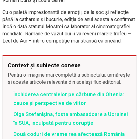
Romain Duris și Louis Garrel.
Cu o paletă impresionantă de emoții, de la șoc și reflecție
până la catharsis și bucurie, ediția de anul acesta a confirmat
încă o dată statutul Mostrei ca laborator al cinematografiei
mondiale. Rămâne de văzut cui îi va reveni marele trofeu –
Leul de Aur – într-o competiție mai strânsă ca oricând.
Context și subiecte conexe
Pentru o imagine mai completă a subiectului, urmărește
și aceste articole relevante din același flux editorial.
Închiderea centralelor pe cărbune din Oltenia:
cauze și perspective de viitor
Olga Stefanîşina, fosta ambasadoare a Ucrainei
în SUA, inculpată pentru corupţie
Două coduri de vreme rea afectează România