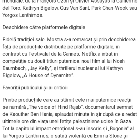
mondiale, de la François Ozon și Olivier Assayas la Guillermo
del Toro, Kathryn Bigelow, Gus Van Sant, Park Chan-Wook sau
Yorgos Lanthimos.
Deschidere către platformele digitale
Fidelă tradiției sale, Mostra s-a remarcat și prin deschiderea
față de producțiile distribuite pe platforme digitale, în
contrast cu Festivalul de la Cannes. Netflix a intrat în
competiție cu două titluri puternice: noul film al lui Noah
Baumbach, „Jay Kelly”, și thrillerul nuclear al lui Kathryn
Bigelow, „A House of Dynamite”.
Favoriții publicului și ai criticii
Printre producțiile care au stârnit cele mai puternice reacții
se numără „The voice of Hind Rajab”, documentarul semnat
de Kaouther Ben Hania, aplaudat minute în șir după ce a redat
ultimele ore din viața unei fetițe palestiniene ucise în Gaza.
Tot la capitolul impact emoțional s-au înscris și „Bugonia” al
lui Yorgos Lanthimos, o satiră violentă cu Emma Stone și