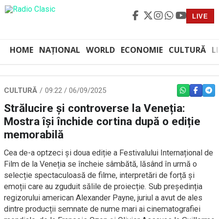
LIVE
HOME
NAȚIONAL
WORLD
ECONOMIE
CULTURĂ
L
CULTURĂ
09:22 / 06/09/2025
WHATSAPP
FACEBO
TEL
Strălucire și controverse la Veneția:
Mostra își închide cortina după o ediție
memorabilă
Cea de-a optzeci și doua ediție a Festivalului Internațional de
Film de la Veneția se încheie sâmbătă, lăsând în urmă o
selecție spectaculoasă de filme, interpretări de forță și
emoții care au zguduit sălile de proiecție. Sub președinția
regizorului american Alexander Payne, juriul a avut de ales
dintre producții semnate de nume mari ai cinematografiei