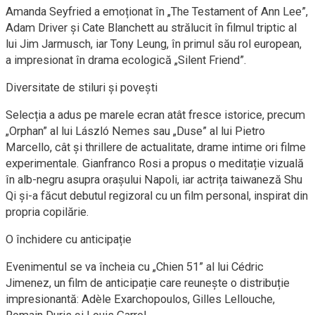
Amanda Seyfried a emoționat în „The Testament of Ann Lee”,
Adam Driver și Cate Blanchett au strălucit în filmul triptic al
lui Jim Jarmusch, iar Tony Leung, în primul său rol european,
a impresionat în drama ecologică „Silent Friend”.
Diversitate de stiluri și povești
Selecția a adus pe marele ecran atât fresce istorice, precum
„Orphan” al lui László Nemes sau „Duse” al lui Pietro
Marcello, cât și thrillere de actualitate, drame intime ori filme
experimentale. Gianfranco Rosi a propus o meditație vizuală
în alb-negru asupra orașului Napoli, iar actrița taiwaneză Shu
Qi și-a făcut debutul regizoral cu un film personal, inspirat din
propria copilărie.
O închidere cu anticipație
Evenimentul se va încheia cu „Chien 51” al lui Cédric
Jimenez, un film de anticipație care reunește o distribuție
impresionantă: Adèle Exarchopoulos, Gilles Lellouche,