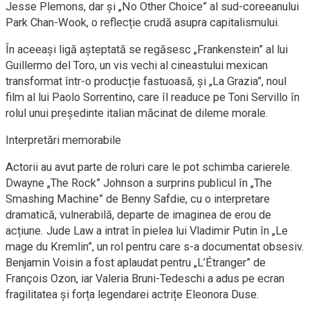
Jesse Plemons, dar și „No Other Choice” al sud-coreeanului
Park Chan-Wook, o reflecție crudă asupra capitalismului.
În aceeași ligă așteptată se regăsesc „Frankenstein” al lui
Guillermo del Toro, un vis vechi al cineastului mexican
transformat într-o producție fastuoasă, și „La Grazia”, noul
film al lui Paolo Sorrentino, care îl readuce pe Toni Servillo în
rolul unui președinte italian măcinat de dileme morale.
Interpretări memorabile
Actorii au avut parte de roluri care le pot schimba carierele.
Dwayne „The Rock” Johnson a surprins publicul în „The
Smashing Machine” de Benny Safdie, cu o interpretare
dramatică, vulnerabilă, departe de imaginea de erou de
acțiune. Jude Law a intrat în pielea lui Vladimir Putin în „Le
mage du Kremlin”, un rol pentru care s-a documentat obsesiv.
Benjamin Voisin a fost aplaudat pentru „L’Étranger” de
François Ozon, iar Valeria Bruni-Tedeschi a adus pe ecran
fragilitatea și forța legendarei actrițe Eleonora Duse.