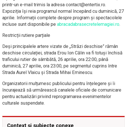
printr-un e-mail trimis la adresa contact@entertix.ro.
Expoziția își reia programul normal începând cu duminică, 27
aprilie. Informații complete despre program și spectacolele
incluse sunt disponibile pe
abracadabrasecretelemagiei.ro
.
Restricții rutiere parțiale
Deși principalele artere vizate de „Străzi deschise” rămân
deschise circulației, strada Erou Ion Călin va fi totuși închisă
traficului rutier de sâmbătă, 26 aprilie, ora 22:00, până
duminică, 27 aprilie, ora 23:00, pe segmentul cuprins între
Strada Aurel Vlaicu și Strada Mihai Eminescu.
Organizatorii mulțumesc publicului pentru înțelegere și îi
încurajează să urmărească canalele oficiale de comunicare
pentru actualizări privind reprogramarea evenimentelor
culturale suspendate.
Context și subiecte conexe