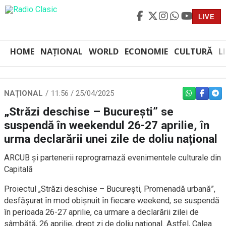
LIVE
HOME
NAȚIONAL
WORLD
ECONOMIE
CULTURĂ
L
NAȚIONAL
11:56 / 25/04/2025
WHATSAPP
FACEBO
TEL
„Străzi deschise – București” se
suspendă în weekendul 26-27 aprilie, în
urma declarării unei zile de doliu național
ARCUB și partenerii reprogramază evenimentele culturale din
Capitală
Proiectul „Străzi deschise – București, Promenadă urbană”,
desfășurat în mod obișnuit în fiecare weekend, se suspendă
în perioada 26-27 aprilie, ca urmare a declarării zilei de
sâmbătă, 26 aprilie, drept zi de doliu național. Astfel, Calea