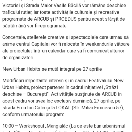
Victoriei și Strada Maior Vasile Băcilă vor rămâne deschise
traficului rutier, iar toate activitățile culturale și recreative
programate de ARCUB și PROEDUS pentru acest sfârșit de
săptămână vor fi reprogramate.
Concertele, atelierele creative și spectacolele care urmau să
anime centrul Capitalei vor fi relocate în weekendurile viitoare
ale proiectului, într-un calendar care va fi comunicat ulterior
de organizatori.
New Urban Habits se mută integral pe 27 aprilie
Modificări importante intervin și în cadrul Festivalului New
Urban Habits, proiect partener în cadrul inițiativei „Străzi
deschise – București”. Activitățile susținute de ARCUB în
acest cadru vor avea loc exclusiv duminică, 27 aprilie, pe
strada Erou Ion Călin și la LOKAL (Str. Mihai Eminescu 57),
conform următorului program:
10:00 – Workshopul „Mangialâc (La ce este bun urbanismul