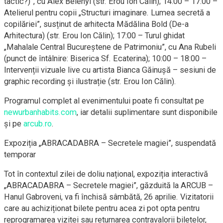
tactic?)”, cu Alex Belenyi (str. Erou Ion Călin); 14:00 – 17:00 –
Atelierul pentru copii „Structuri imaginare. Lumea secretă a
copilăriei”, susținut de arhitecta Mădălina Bold (De-a
Arhitectura) (str. Erou Ion Călin); 17:00 – Turul ghidat
„Mahalale Central Bucureștene de Patrimoniu”, cu Ana Rubeli
(punct de întâlnire: Biserica Sf. Ecaterina); 10:00 – 18:00 –
Intervenții vizuale live cu artista Bianca Găinușă – sesiuni de
graphic recording și ilustrație (str. Erou Ion Călin).
Programul complet al evenimentului poate fi consultat pe
newurbanhabits.com
, iar detalii suplimentare sunt disponibile
și pe
arcub.ro
.
Expoziția „ABRACADABRA – Secretele magiei”, suspendată
temporar
Tot în contextul zilei de doliu național, expoziția interactivă
„ABRACADABRA – Secretele magiei”, găzduită la ARCUB –
Hanul Gabroveni, va fi închisă sâmbătă, 26 aprilie. Vizitatorii
care au achiziționat bilete pentru acea zi pot opta pentru
reprogramarea vizitei sau returnarea contravalorii biletelor,