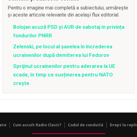
Pentru o imagine mai completă a subiectului, urmărește
și aceste articole relevante din același flux editorial.
Bolojan acuză PSD și AUR de sabotaj în privința
fondurilor PNRR
Zelenski, pe locul al șaselea în încrederea
ucrainenilor după demiterea lui Fedorov
Sprijinul ucrainenilor pentru aderarea la UE
scade, în timp ce susținerea pentru NATO
crește
tate
Cum ascult Radio Clasic?
Codul de conduită
Drept la repli