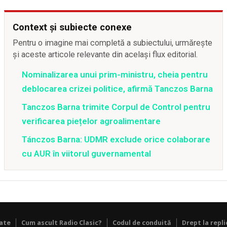
Context și subiecte conexe
Pentru o imagine mai completă a subiectului, urmărește
și aceste articole relevante din același flux editorial.
Nominalizarea unui prim-ministru, cheia pentru
deblocarea crizei politice, afirmă Tanczos Barna
Tanczos Barna trimite Corpul de Control pentru
verificarea piețelor agroalimentare
Tánczos Barna: UDMR exclude orice colaborare
cu AUR în viitorul guvernamental
tate
Cum ascult Radio Clasic?
Codul de conduită
Drept la repli