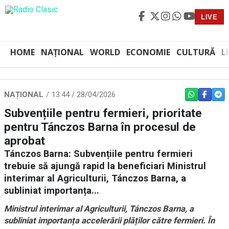
LIVE
HOME
NAȚIONAL
WORLD
ECONOMIE
CULTURĂ
L
NAȚIONAL
13:44 / 28/04/2026
WHATSAPP
FACEBO
TEL
Subvențiile pentru fermieri, prioritate
pentru Tánczos Barna în procesul de
aprobat
Tánczos Barna: Subvențiile pentru fermieri
trebuie să ajungă rapid la beneficiari Ministrul
interimar al Agriculturii, Tánczos Barna, a
subliniat importanța...
Ministrul interimar al Agriculturii, Tánczos Barna, a
subliniat importanța accelerării plăților către fermieri. În