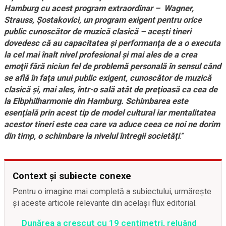
Hamburg cu acest program extraordinar – Wagner,
Strauss, Şostakovici, un program exigent pentru orice
public cunoscător de muzică clasică – aceşti tineri
dovedesc că au capacitatea şi performanţa de a o executa
la cel mai înalt nivel profesional şi mai ales de a crea
emoţii fără niciun fel de problemă personală în sensul când
se află în faţa unui public exigent, cunoscător de muzică
clasică şi, mai ales, într-o sală atât de preţioasă ca cea de
la Elbphilharmonie din Hamburg. Schimbarea este
esenţială prin acest tip de model cultural iar mentalitatea
acestor tineri este cea care va aduce ceea ce noi ne dorim
din timp, o schimbare la nivelul întregii societăţi
.”
Context și subiecte conexe
Pentru o imagine mai completă a subiectului, urmărește
și aceste articole relevante din același flux editorial.
Dunărea a crescut cu 19 centimetri, reluând