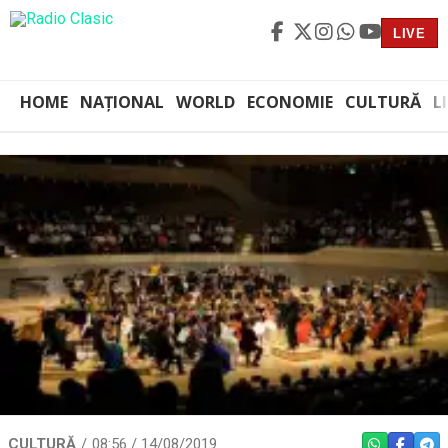
LIVE
HOME
NAȚIONAL
WORLD
ECONOMIE
CULTURĂ
L
CULTURĂ
08:56 / 14/08/2019
WHATSAPP
FACEBO
TEL