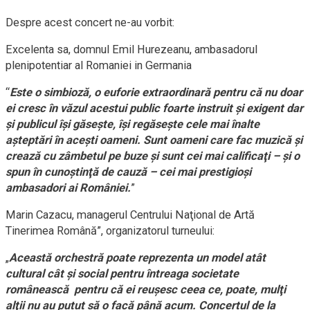
Despre acest concert ne-au vorbit:
Excelenta sa, domnul Emil Hurezeanu, ambasadorul
plenipotentiar al Romaniei in Germania
“
Este o simbioză, o euforie extraordinară pentru că nu doar
ei cresc în văzul acestui public foarte instruit şi exigent dar
şi publicul îşi găseşte, îşi regăseşte cele mai înalte
aşteptări în aceşti oameni. Sunt oameni care fac muzică şi
crează cu zâmbetul pe buze şi sunt cei mai calificaţi – şi o
spun în cunoştinţă de cauză – cei mai prestigioşi
ambasadori ai României.
”
Marin Cazacu, managerul Centrului Naţional de Artă
Tinerimea Română”, organizatorul turneului:
„
Această orchestră poate reprezenta un model atât
cultural cât şi social pentru întreaga societate
românească pentru că ei reuşesc ceea ce, poate, mulţi
alţii nu au putut să o facă până acum. Concertul de la