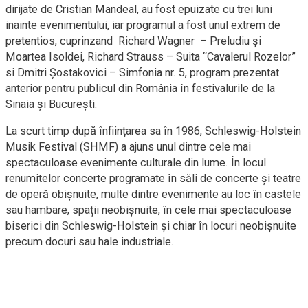
dirijate de Cristian Mandeal, au fost epuizate cu trei luni
inainte evenimentului, iar programul a fost unul extrem de
pretentios, cuprinzand Richard Wagner – Preludiu şi
Moartea Isoldei, Richard Strauss – Suita “Cavalerul Rozelor”
si Dmitri Șostakovici – Simfonia nr. 5, program prezentat
anterior pentru publicul din România în festivalurile de la
Sinaia şi București.
La scurt timp după înființarea sa în 1986, Schleswig-Holstein
Musik Festival (SHMF) a ajuns unul dintre cele mai
spectaculoase evenimente culturale din lume. În locul
renumitelor concerte programate în săli de concerte și teatre
de operă obișnuite, multe dintre evenimente au loc în castele
sau hambare, spații neobișnuite, în cele mai spectaculoase
biserici din Schleswig-Holstein și chiar în locuri neobișnuite
precum docuri sau hale industriale.