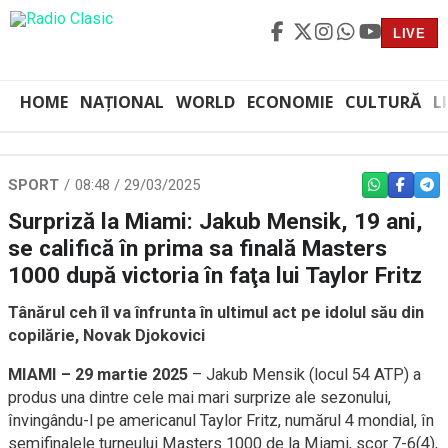
LIVE
HOME
NAȚIONAL
WORLD
ECONOMIE
CULTURĂ
L
SPORT
08:48 / 29/03/2025
WHATSAPP
FACEBO
TEL
Surpriză la Miami: Jakub Mensik, 19 ani,
se califică în prima sa finală Masters
1000 după victoria în faţa lui Taylor Fritz
Tânărul ceh îl va înfrunta în ultimul act pe idolul său din
copilărie, Novak Djokovici
MIAMI – 29 martie 2025
– Jakub Mensik (locul 54 ATP) a
produs una dintre cele mai mari surprize ale sezonului,
învingându-l pe americanul Taylor Fritz, numărul 4 mondial, în
semifinalele turneului Masters 1000 de la Miami, scor 7-6(4),