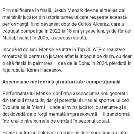
Prin calificarea în finală, Jakub Mensik devine al treilea cel
mai tânăr jucător din istoria turneului care reuşeşte această
performanţă, fiind devansat doar de Carlos Alcaraz, care a
câștigat competiția în 2022 la 18 ani şi şase luni, și de Rafael
Nadal, finalist în 2005, la aceeaşi vârstă.
Începând de luni, Mensik va intra în Top 30 ATP, o realizare
remarcabilă pentru un jucător aflat la început de drum, cu doar
o altă finală în palmares – cea de la Doha, în 2024, pierdută în
faţa rusului Karen Haceanov.
Ascensiune meteorică și maturitate competițională
Performanţa lui Mensik confirmă ascensiunea noii generaţii
din tenisul masculin, dar și potențialul uriaș al sportivului ceh.
Evoluția sa la Miami – unde a învins jucători cu renume și a
dat dovadă de o forță mentală impresionantă – îl transformă
într-unul dintre numele de urmărit în sezonul actual.
Finala contra lui Djokovici promite un duel spectaculos între