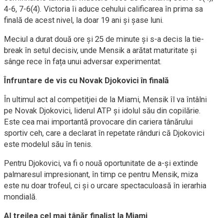
4-6, 7-6(4). Victoria îi aduce cehului calificarea în prima sa
finală de acest nivel, la doar 19 ani şi şase luni.
Meciul a durat două ore şi 25 de minute și s-a decis la tie-
break în setul decisiv, unde Mensik a arătat maturitate și
sânge rece în fața unui adversar experimentat.
Înfruntare de vis cu Novak Djokovici în finală
În ultimul act al competiţiei de la Miami, Mensik îl va întâlni
pe Novak Djokovici, liderul ATP şi idolul său din copilărie.
Este cea mai importantă provocare din cariera tânărului
sportiv ceh, care a declarat în repetate rânduri că Djokovici
este modelul său în tenis.
Pentru Djokovici, va fi o nouă oportunitate de a-şi extinde
palmaresul impresionant, în timp ce pentru Mensik, miza
este nu doar trofeul, ci şi o urcare spectaculoasă în ierarhia
mondială.
Al treilea cel mai tânăr finalist la Miami