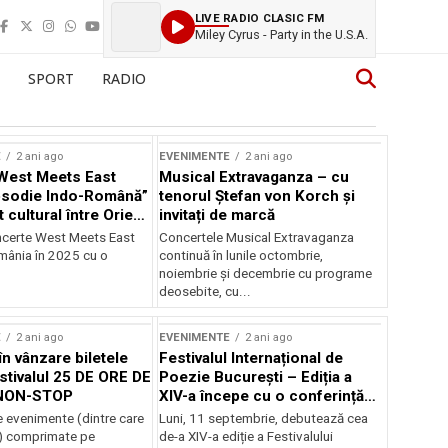
LIVE RADIO CLASIC FM
Miley Cyrus - Party in the U.S.A.
SPORT
RADIO
E
2 ani ago
EVENIMENTE
2 ani ago
West Meets East
Musical Extravaganza – cu
psodie Indo-Română”
tenorul Ștefan von Korch și
t cultural între Orient
invitați de marcă
nt
ncerte West Meets East
Concertele Musical Extravaganza
omânia în 2025 cu o
continuă în lunile octombrie,
noiembrie şi decembrie cu programe
deosebite, cu...
E
2 ani ago
EVENIMENTE
2 ani ago
în vânzare biletele
Festivalul Internațional de
stivalul 25 DE ORE DE
Poezie București – Ediția a
NON-STOP
XIV-a începe cu o conferință
despre limba română
 evenimente (dintre care
Luni, 11 septembrie, debutează cea
susținută de Marco Lucchesi
) comprimate pe
de-a XIV-a ediție a Festivalului