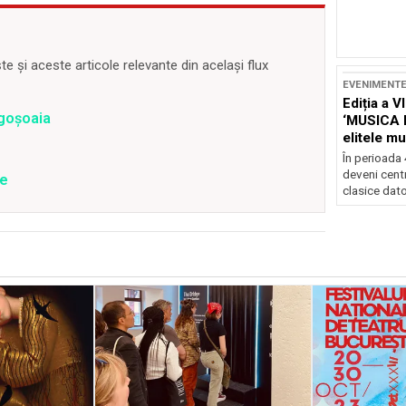
 și aceste articole relevante din același flux
EVENIMENT
Ediția a V
ogoșoaia
‘MUSICA 
elitele mu
Brașov
În perioada
deveni centr
ie
clasice dator