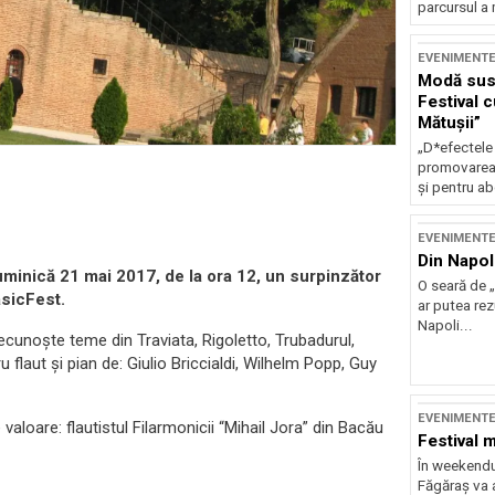
parcursul a 
EVENIMENT
Modă sust
Festival 
Mătușii”
„D*efectele
promovarea 
și pentru ab
EVENIMENT
Din Napol
inică 21 mai 2017, de la ora 12, un surpinzător
O seară de „
asicFest.
ar putea re
Napoli...
 recunoște teme din Traviata, Rigoletto, Trubadurul,
 flaut și pian de: Giulio Briccialdi, Wilhelm Popp, Guy
EVENIMENT
valoare: flautistul Filarmonicii “Mihail Jora” din Bacău
Festival 
În weekendu
Făgăraș va a