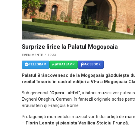
Surprize lirice la Palatul Mogoşoaia
EVENIMENTE
12:33
TELEGRAM
WHATSAPP
FACEBOOK
Palatul Brâncovenesc de la Mogoşoaia găzduiește dum
recital înscris în cadrul ediției a VI-a a Mogoşoaia Cl
Sub genericul
“Opera…altfel”
, iubitorii muzicii vor putea
Evgheni Oneghin, Carmen, în fantezii originale scrise pentru
Braunstein și François Borne.
Protagoniști momentului muzical vor fi doi artiști de mare 
–
Florin Leonte și pianista Vasilica Stoiciu Frunză.