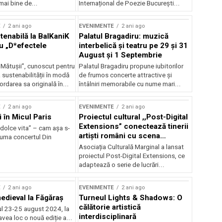
mai bine de...
Internațional de Poezie București...
E
2 ani ago
EVENIMENTE
2 ani ago
enabilă la BalKaniK
Palatul Bragadiru: muzică
cu „D*efectele
interbelică şi teatru pe 29 şi 31
August şi 1 Septembrie
 Mătușii”, cunoscut pentru
Palatul Bragadiru propune iubitorilor
sustenabilității în modă
de frumos concerte attractive şi
ordarea sa originală în...
întâlniri memorabile cu nume mari...
E
2 ani ago
EVENIMENTE
2 ani ago
i în Micul Paris
Proiectul cultural ,,Post-Digital
Extensions” conectează tinerii
dolce vita” – cam așa s-
artiști români cu scena
zuma concertul Din
internațională
Asociația Culturală Marginal a lansat
proiectul Post-Digital Extensions, ce
adaptează o serie de lucrări...
E
2 ani ago
EVENIMENTE
2 ani ago
medieval la Făgăraș
Turneul Lights & Shadows: O
călătorie artistică
l 23-25 august 2024, la
interdisciplinară
vea loc o nouă ediție a...