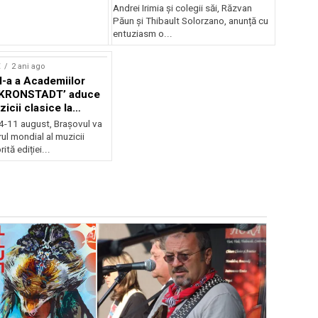
Andrei Irimia și colegii săi, Răzvan
Păun și Thibault Solorzano, anunță cu
entuziasm o...
E
2 ani ago
II-a a Academiilor
KRONSTADT’ aduce
zicii clasice la
 4-11 august, Brașovul va
ul mondial al muzicii
ită ediției...
EVENIMENTE
Weekend c
Teatru la 
eveniment