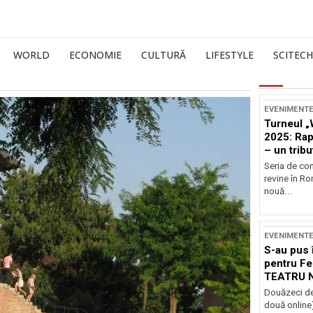
WORLD
ECONOMIE
CULTURĂ
LIFESTYLE
SCITECH
EVENIMENT
Turneul „
2025: Ra
– un tribu
și Occide
Seria de co
revine în R
nouă...
EVENIMENT
S-au pus 
pentru Fe
TEATRU 
Douăzeci de
două online