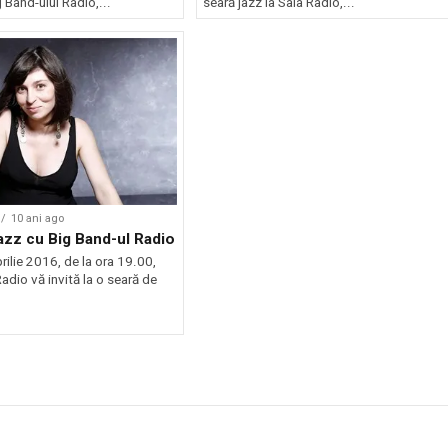
g Band-ului Radio,...
seară jazz la Sala Radio,...
10 ani ago
azz cu Big Band-ul Radio
rilie 2016, de la ora 19.00,
adio vă invită la o seară de