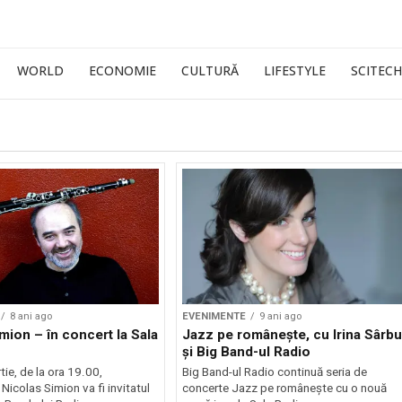
WORLD
ECONOMIE
CULTURĂ
LIFESTYLE
SCITECH
8 ani ago
EVENIMENTE
9 ani ago
mion – în concert la Sala
Jazz pe românește, cu Irina Sârbu
și Big Band-ul Radio
tie, de la ora 19.00,
Big Band-ul Radio continuă seria de
Nicolas Simion va fi invitatul
concerte Jazz pe românește cu o nouă