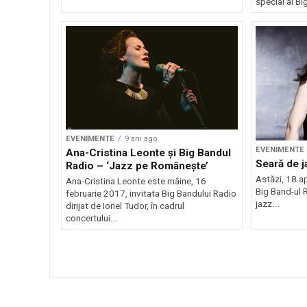
special al Bi
EVENIMENTE
9 ani ago
EVENIMENTE
Ana-Cristina Leonte şi Big Bandul
Seară de j
Radio – ‘Jazz pe Româneşte’
Astăzi, 18 ap
Ana-Cristina Leonte este mâine, 16
Big Band-ul R
februarie 2017, invitata Big Bandului Radio
jazz...
dirijat de Ionel Tudor, în cadrul
concertului...