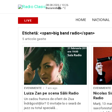
08.08.2026 | 10:26
Bucuresti
--°C
HOME
NAȚIONAL
Etichetă: <span>big band radio</span>
5 articole gasite
EVENIMENTE
7 ani ago
EVENIMENTE
Luiza Zan pe scena Sălii Radio
Nicolas Si
Radio
Un cadou frumos de oferit de Ziua
Îndrăgostiților? O invitație la o seară de
Marți, 13 mar
jazz cu totul specială...
saxofonistul 