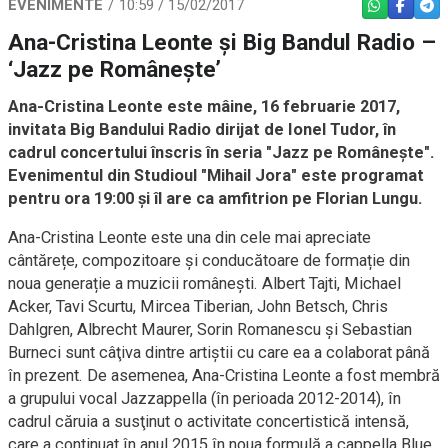
EVENIMENTE
10:59 / 15/02/2017
WHATSAPP
FACEBO
TEL
Ana-Cristina Leonte şi Big Bandul Radio –
‘Jazz pe Româneşte’
Ana-Cristina Leonte este mâine, 16 februarie 2017,
invitata Big Bandului Radio dirijat de Ionel Tudor, în
cadrul concertului înscris în seria "Jazz pe Româneşte".
Evenimentul din Studioul "Mihail Jora" este programat
pentru ora 19:00 şi îl are ca amfitrion pe Florian Lungu.
Ana-Cristina Leonte este una din cele mai apreciate
cântărețe, compozitoare și conducătoare de formație din
noua generație a muzicii românești. Albert Tajti, Michael
Acker, Tavi Scurtu, Mircea Tiberian, John Betsch, Chris
Dahlgren, Albrecht Maurer, Sorin Romanescu şi Sebastian
Burneci sunt câţiva dintre artiştii cu care ea a colaborat până
în prezent. De asemenea, Ana-Cristina Leonte a fost membră
a grupului vocal Jazzappella (în perioada 2012-2014), în
cadrul căruia a susţinut o activitate concertistică intensă,
care a continuat în anul 2015 în noua formulă a cappella Blue