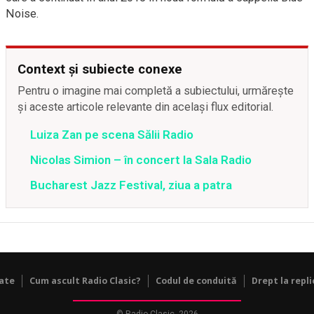
Noise.
Context și subiecte conexe
Pentru o imagine mai completă a subiectului, urmărește
și aceste articole relevante din același flux editorial.
Luiza Zan pe scena Sălii Radio
Nicolas Simion – în concert la Sala Radio
Bucharest Jazz Festival, ziua a patra
tate
Cum ascult Radio Clasic?
Codul de conduită
Drept la repli
© Radio Clasic, 2026