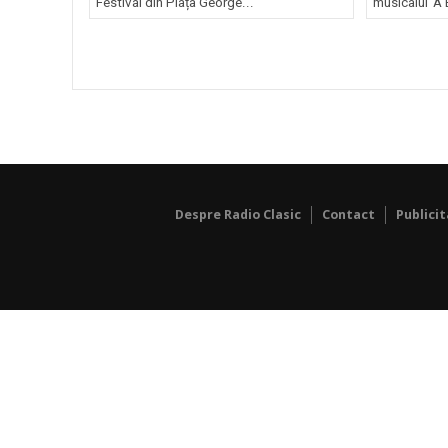
Festival din Piața George...
musicalul 'A 
Despre Radio Clasic
Contact
Publici