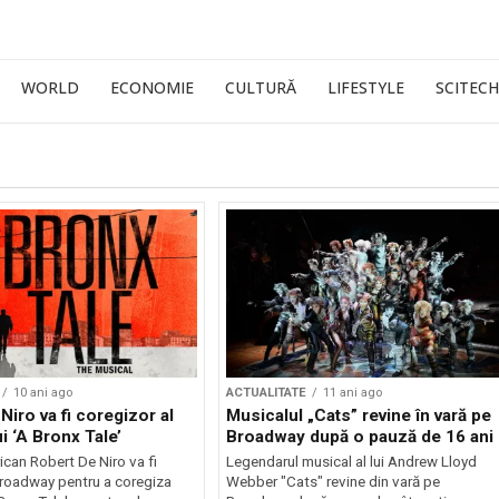
WORLD
ECONOMIE
CULTURĂ
LIFESTYLE
SCITECH
10 ani ago
ACTUALITATE
11 ani ago
Niro va fi coregizor al
Musicalul „Cats” revine în vară pe
i ‘A Bronx Tale’
Broadway după o pauză de 16 ani
ican Robert De Niro va fi
Legendarul musical al lui Andrew Lloyd
roadway pentru a coregiza
Webber "Cats" revine din vară pe