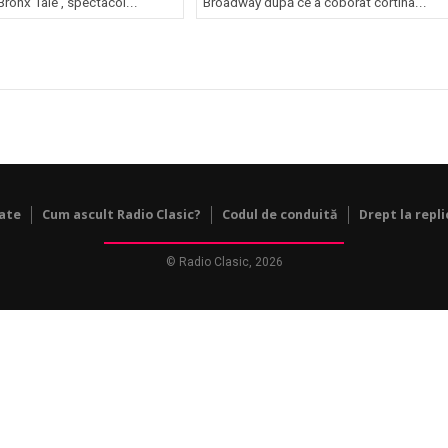
Bronx Tale', spectacol...
Broadway după ce a coborât cortina...
tate
Cum ascult Radio Clasic?
Codul de conduită
Drept la repli
© Radio Clasic, 2026