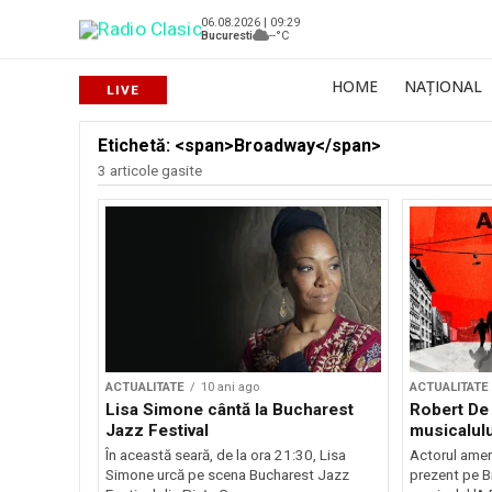
06.08.2026 | 09:29
Bucuresti
--°C
HOME
NAȚIONAL
Etichetă: <span>Broadway</span>
3 articole gasite
ACTUALITATE
10 ani ago
ACTUALITATE
Lisa Simone cântă la Bucharest
Robert De 
Jazz Festival
musicalulu
În această seară, de la ora 21:30, Lisa
Actorul amer
Simone urcă pe scena Bucharest Jazz
prezent pe B