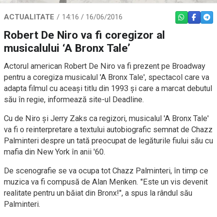
ACTUALITATE
14:16 / 16/06/2016
WHATSAPP
FACEBO
TEL
Robert De Niro va fi coregizor al
musicalului ‘A Bronx Tale’
Actorul american Robert De Niro va fi prezent pe Broadway
pentru a coregiza musicalul 'A Bronx Tale', spectacol care va
adapta filmul cu aceași titlu din 1993 și care a marcat debutul
său în regie, informează site-ul Deadline.
Cu de Niro și Jerry Zaks ca regizori, musicalul 'A Bronx Tale'
va fi o reinterpretare a textului autobiografic semnat de Chazz
Palminteri despre un tată preocupat de legăturile fiului său cu
mafia din New York în anii '60.
De scenografie se va ocupa tot Chazz Palminteri, în timp ce
muzica va fi compusă de Alan Menken. "Este un vis devenit
realitate pentru un băiat din Bronx!", a spus la rândul său
Palminteri.