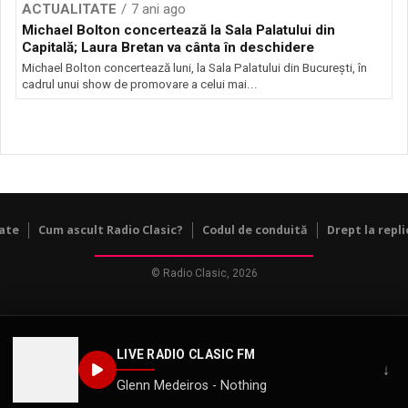
ACTUALITATE
7 ani ago
Michael Bolton concertează la Sala Palatului din
Capitală; Laura Bretan va cânta în deschidere
Michael Bolton concertează luni, la Sala Palatului din Bucureşti, în
cadrul unui show de promovare a celui mai...
tate
Cum ascult Radio Clasic?
Codul de conduită
Drept la repli
© Radio Clasic, 2026
LIVE RADIO CLASIC FM
↓
Glenn Medeiros - Nothing