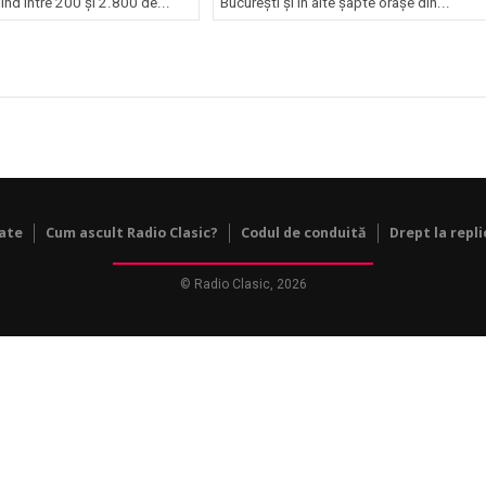
ind între 200 și 2.800 de...
București și în alte șapte orașe din...
tate
Cum ascult Radio Clasic?
Codul de conduită
Drept la repli
© Radio Clasic, 2026