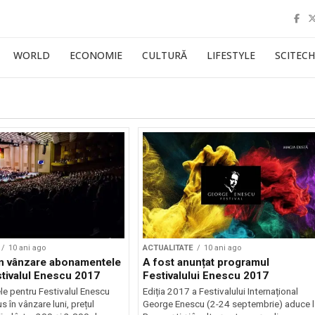
WORLD
ECONOMIE
CULTURĂ
LIFESTYLE
SCITECH
10 ani ago
ACTUALITATE
10 ani ago
în vânzare abonamentele
A fost anunțat programul
stivalul Enescu 2017
Festivalului Enescu 2017
e pentru Festivalul Enescu
Ediția 2017 a Festivalului Internațional
 în vânzare luni, prețul
George Enescu (2-24 septembrie) aduce l