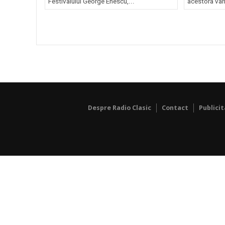
Festivalului George Enescu,...
acestora vari
Despre Radio Clasic
Contact
Publici