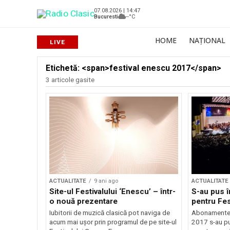
07.08.2026 | 14:47
Bucuresti
--°C
HOME
NAȚIONAL
Etichetă: <span>festival enescu 2017</span>
3 articole gasite
ACTUALITATE
9 ani ago
ACTUALITATE
Site-ul Festivalului ‘Enescu’ – într-
S-au pus 
o nouă prezentare
pentru Fe
Iubitorii de muzică clasică pot naviga de
Abonamentel
acum mai ușor prin programul de pe site-ul
2017 s-au pus