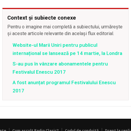
Context și subiecte conexe
Pentru o imagine mai completă a subiectului, urmărește
și aceste articole relevante din același flux editorial.
Website-ul Marii Uniri pentru publicul
internațional se lansează pe 14 martie, la Londra
S-au pus în vânzare abonamentele pentru
Festivalul Enescu 2017
A fost anunțat programul Festivalului Enescu
2017
tate
Cum ascult Radio Clasic?
Codul de conduită
Drept la repli