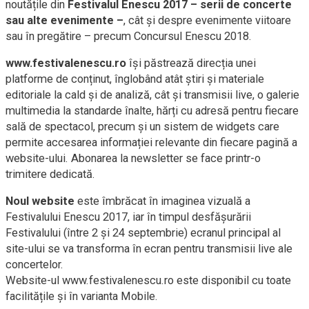
noutățile din
Festivalul Enescu 2017 – serii de concerte
sau alte evenimente –
, cât și despre evenimente viitoare
sau în pregătire – precum Concursul Enescu 2018.
www.festivalenescu.ro
își păstrează direcția unei
platforme de conținut, înglobând atât știri și materiale
editoriale la cald și de analiză, cât și transmisii live, o galerie
multimedia la standarde înalte, hărți cu adresă pentru fiecare
sală de spectacol, precum și un sistem de widgets care
permite accesarea informației relevante din fiecare pagină a
website-ului. Abonarea la newsletter se face printr-o
trimitere dedicată.
Noul website
este îmbrăcat în imaginea vizuală a
Festivalului Enescu 2017, iar în timpul desfășurării
Festivalului (între 2 şi 24 septembrie) ecranul principal al
site-ului se va transforma în ecran pentru transmisii live ale
concertelor.
Website-ul www.festivalenescu.ro este disponibil cu toate
facilitățile și în varianta Mobile.