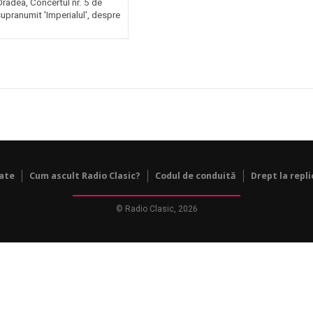
Oradea, Concertul nr. 5 de
upranumit 'Imperialul', despre
tate
Cum ascult Radio Clasic?
Codul de conduită
Drept la repli
© Radio Clasic, 2026