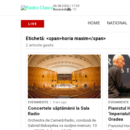
06.08.2026 | 17:39
Bucuresti
--°C
HOME
NAȚIONAL
Etichetă: <span>horia maxim</span>
2 articole gasite
EVENIMENTE
9 ani ago
EVENIMENTE
Concertele săptămânii la Sala
Pianistul 
Radio
‘Imperialu
Oradea
Orchestra de Cameră Radio, condusă de
Gabriel Bebeşelea va susţine miercuri, 10
Pianistul Hor