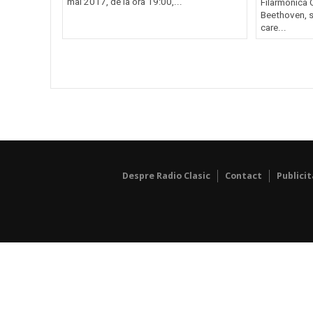
mai 2017, de la ora 19:00,...
Filarmonica 
Beethoven, s
care...
Despre Radio Clasic
Contact
Publici