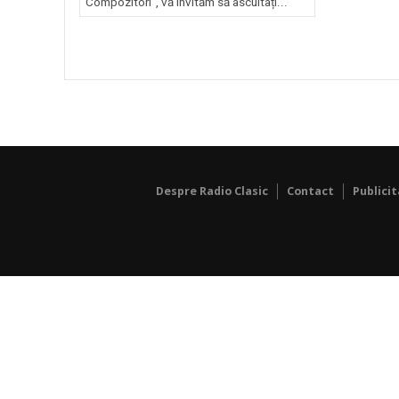
Compozitori”, vă invităm să ascultați...
Despre Radio Clasic
Contact
Publici