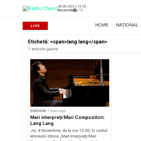
08.08.2026 | 13:05
Bucuresti
--°C
HOME
NAȚIONAL
Etichetă: <span>lang lang</span>
1 articole gasite
EMISIUNI
8 ani ago
Mari interpreți/Mari Compozitori:
Lang Lang
Joi, 8 Noiembrie, de la ora 13:00, în cadrul
emisiunii zilnice „Mari interpreți/Mari