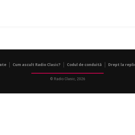
tate
Cum ascult Radio Clasic?
Codul de conduită
Drept la repli
© Radio Clasic, 2026