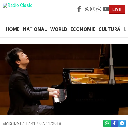
LIVE
HOME
NAȚIONAL
WORLD
ECONOMIE
CULTURĂ
L
EMISIUNI
17:41 / 07/11/2018
WHATSAPP
FACEBO
TEL