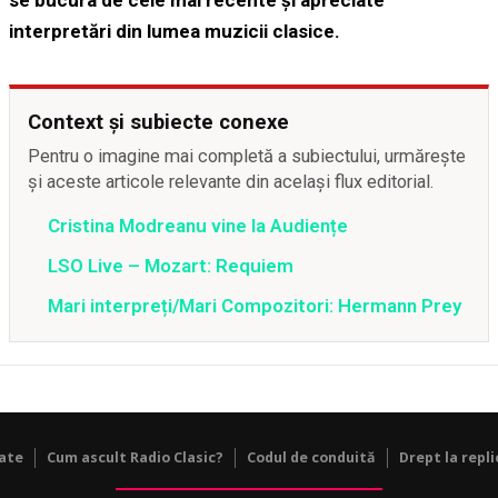
se bucura de cele mai recente și apreciate
interpretări din lumea muzicii clasice.
Context și subiecte conexe
Pentru o imagine mai completă a subiectului, urmărește
și aceste articole relevante din același flux editorial.
Cristina Modreanu vine la Audiențe
LSO Live – Mozart: Requiem
Mari interpreți/Mari Compozitori: Hermann Prey
tate
Cum ascult Radio Clasic?
Codul de conduită
Drept la repli