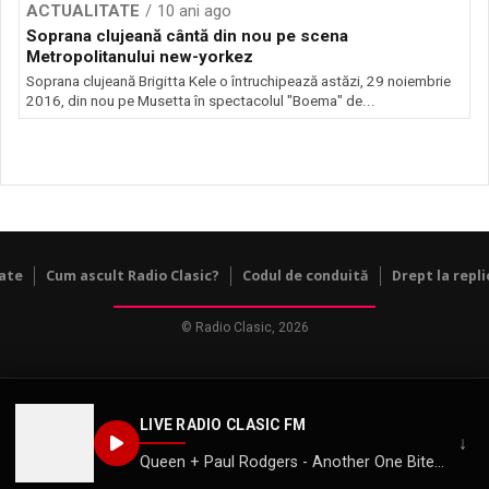
ACTUALITATE
10 ani ago
Soprana clujeană cântă din nou pe scena
Metropolitanului new-yorkez
Soprana clujeană Brigitta Kele o întruchipează astăzi, 29 noiembrie
2016, din nou pe Musetta în spectacolul "Boema" de...
tate
Cum ascult Radio Clasic?
Codul de conduită
Drept la repli
© Radio Clasic, 2026
LIVE RADIO CLASIC FM
↓
Queen + Paul Rodgers - Another One Bites the Dust