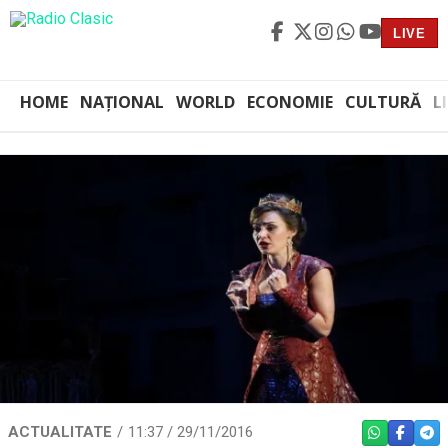
LIVE
HOME
NAȚIONAL
WORLD
ECONOMIE
CULTURĂ
L
ACTUALITATE
11:37 / 29/11/2016
WHATSAPP
FACEBO
TEL