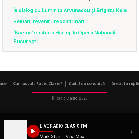
În dialog cu Luminița Arvunescu și Brigitta Kele
Reluări, reveniri, reconfirmări
‘Boema’ cu Anita Hartig, la Opera Naţională
Bucureşti
tate
Cum ascult Radio Clasic?
Codul de conduită
Drept la repli
© Radio Clasic, 2026
LIVE RADIO CLASIC FM
↓
Mark Stam - Vina Mea