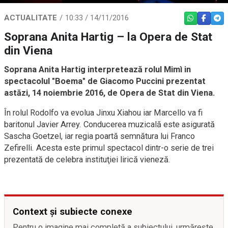
ACTUALITATE
10:33 / 14/11/2016
WHATSAPP
FACEBO
TEL
Soprana Anita Hartig – la Opera de Stat
din Viena
Soprana Anita Hartig interpretează rolul Mimì in
spectacolul "Boema" de Giacomo Puccini prezentat
astăzi, 14 noiembrie 2016, de Opera de Stat din Viena.
În rolul Rodolfo va evolua Jinxu Xiahou iar Marcello va fi
baritonul Javier Arrey. Conducerea muzicală este asigurată
Sascha Goetzel, iar regia poartă semnătura lui Franco
Zefirelli. Acesta este primul spectacol dintr-o serie de trei
prezentată de celebra instituţiei lirică vieneză.
Context și subiecte conexe
Pentru o imagine mai completă a subiectului, urmărește