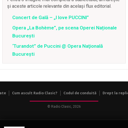
și aceste articole relevante din același flux editorial.
Concert de Gală – „I love PUCCINI”
Opera „La Bohème”, pe scena Operei Naționale
București
‘Turandot” de Puccini @ Opera Naţională
Bucureşti
tate
Cum ascult Radio Clasic?
Codul de conduită
Drept la repli
© Radio Clasic, 2026