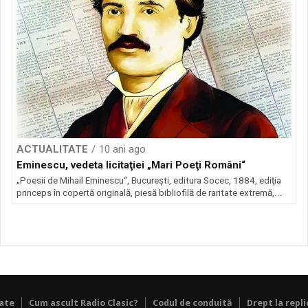
ACTUALITATE
10 ani ago
Eminescu, vedeta licitaţiei „Mari Poeţi Români“
„Poesii de Mihail Eminescu“, Bucureşti, editura Socec, 1884, ediţia
princeps în copertă originală, piesă bibliofilă de raritate extremă,...
tate
Cum ascult Radio Clasic?
Codul de conduită
Drept la repli