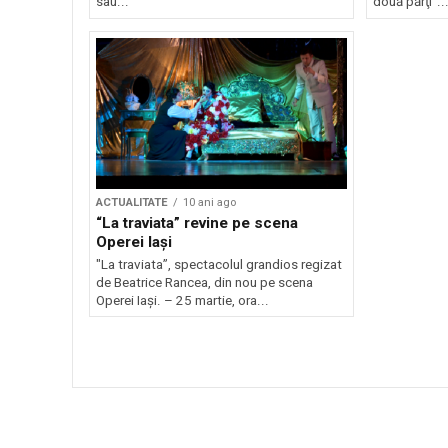
sau...
două părţi”...
ACTUALITATE
10 ani ago
“La traviata” revine pe scena
Operei Iaşi
"La traviata”, spectacolul grandios regizat
de Beatrice Rancea, din nou pe scena
Operei Iaşi. – 25 martie, ora...