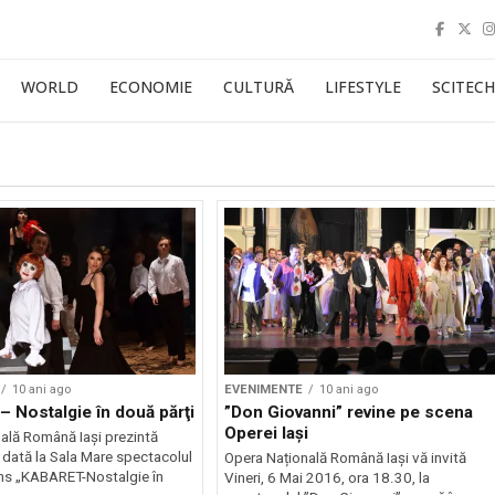
WORLD
ECONOMIE
CULTURĂ
LIFESTYLE
SCITECH
10 ani ago
EVENIMENTE
10 ani ago
 Nostalgie în două părţi
”Don Giovanni” revine pe scena
Operei Iași
ală Română Iași prezintă
 dată la Sala Mare spectacolul
Opera Națională Română Iași vă invită
ns „KABARET-Nostalgie în
Vineri, 6 Mai 2016, ora 18.30, la