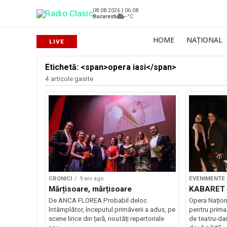
08.08.2026 | 06:08
Bucuresti
--°C
HOME
NAȚIONAL
Etichetă: <span>opera iasi</span>
4 articole gasite
CRONICI
9 ani ago
EVENIMENTE
Mărțisoare, mărțisoare
KABARET –
De ANCA FLOREA Probabil deloc
Opera Națion
întâmplător, începutul primăverii a adus, pe
pentru prima
scene lirice din țară, noutăți repertoriale
de teatru-da