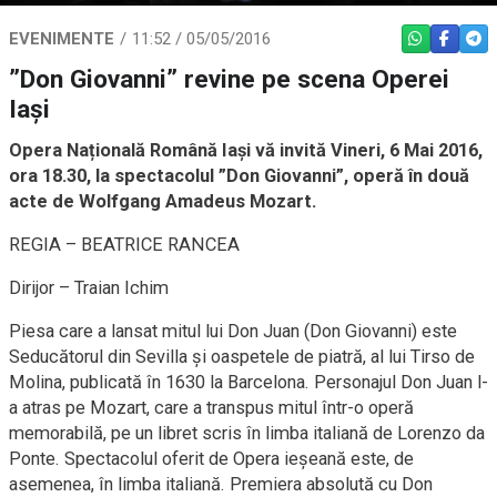
EVENIMENTE
11:52 / 05/05/2016
WHATSAPP
FACEBO
TEL
”Don Giovanni” revine pe scena Operei
Iași
Opera Națională Română Iași vă invită Vineri, 6 Mai 2016,
ora 18.30, la spectacolul ”Don Giovanni”, operă în două
acte de Wolfgang Amadeus Mozart.
REGIA – BEATRICE RANCEA
Dirijor – Traian Ichim
Piesa care a lansat mitul lui Don Juan (Don Giovanni) este
Seducătorul din Sevilla și oaspetele de piatră, al lui Tirso de
Molina, publicată în 1630 la Barcelona. Personajul Don Juan l-
a atras pe Mozart, care a transpus mitul într-o operă
memorabilă, pe un libret scris în limba italiană de Lorenzo da
Ponte. Spectacolul oferit de Opera ieșeană este, de
asemenea, în limba italiană. Premiera absolută cu Don