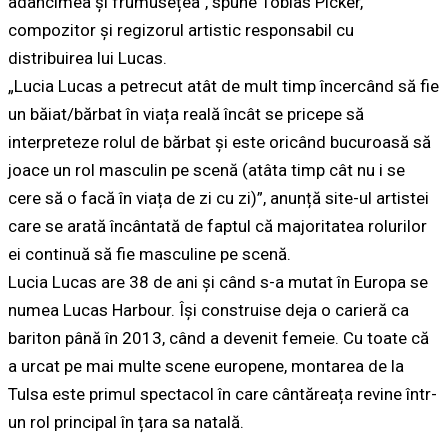
adâncimea și frumusețea”, spune Tobias Picker,
compozitor și regizorul artistic responsabil cu
distribuirea lui Lucas.
„Lucia Lucas a petrecut atât de mult timp încercând să fie
un băiat/bărbat în viața reală încât se pricepe să
interpreteze rolul de bărbat și este oricând bucuroasă să
joace un rol masculin pe scenă (atâta timp cât nu i se
cere să o facă în viața de zi cu zi)”, anunță site-ul artistei
care se arată încântată de faptul că majoritatea rolurilor
ei continuă să fie masculine pe scenă.
Lucia Lucas are 38 de ani și când s-a mutat în Europa se
numea Lucas Harbour. Își construise deja o carieră ca
bariton până în 2013, când a devenit femeie. Cu toate că
a urcat pe mai multe scene europene, montarea de la
Tulsa este primul spectacol în care cântăreața revine într-
un rol principal în țara sa natală.