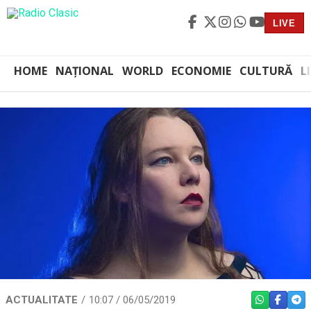
LIVE
HOME
NAȚIONAL
WORLD
ECONOMIE
CULTURĂ
L
ACTUALITATE
10:07 / 06/05/2019
WHATSAPP
FACEBO
TEL