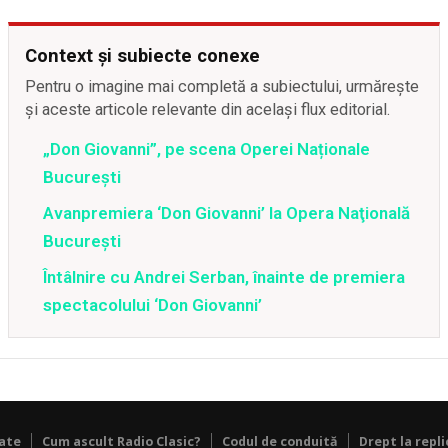
Context și subiecte conexe
Pentru o imagine mai completă a subiectului, urmărește
și aceste articole relevante din același flux editorial.
„Don Giovanni”, pe scena Operei Naționale
București
Avanpremiera ‘Don Giovanni’ la Opera Naţională
Bucureşti
Întâlnire cu Andrei Serban, înainte de premiera
spectacolului ‘Don Giovanni’
tate
Cum ascult Radio Clasic?
Codul de conduită
Drept la repli