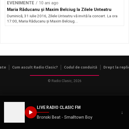
EVENIMENTE
10 ani ago
Maria Răducanu și Maxim Belciug la Zilele Unteatru
Duminică, 31 iulie 2016, Zilele Unteatru vă invită la concert. La ora
17:00, Maria Răducanu și Maxim Belciug...
tate
Cum ascult Radio Clasic?
Codul de conduită
Drept la repli
© Radio Clasic, 2026
LIVE RADIO CLASIC FM
↓
Bronski Beat - Smalltown Boy