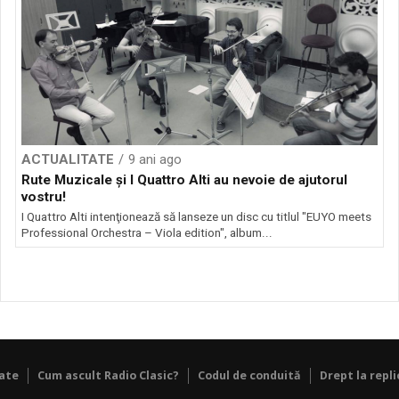
ACTUALITATE
9 ani ago
Rute Muzicale şi I Quattro Alti au nevoie de ajutorul
vostru!
I Quattro Alti intenţionează să lanseze un disc cu titlul "EUYO meets
Professional Orchestra – Viola edition", album...
tate
Cum ascult Radio Clasic?
Codul de conduită
Drept la repli