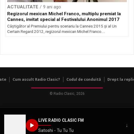
ACTUALITATE
9 ani ago
Regizorul mexican Michel Franco, multiplu premiat la
Cannes, invitat special al Festivalului Anonimul 2017
Câştigător al Premiului pentru scenariu la Cannes 2015 şi al Un
Certain Regard 2012, regizorul mexican Michel Franco...
tate
Cum ascult Radio Clasic?
Codul de conduită
Drept la repli
© Radio Clasic, 2026
LIVE RADIO CLASIC FM
↓
Satoshi - Tu Tu Tu