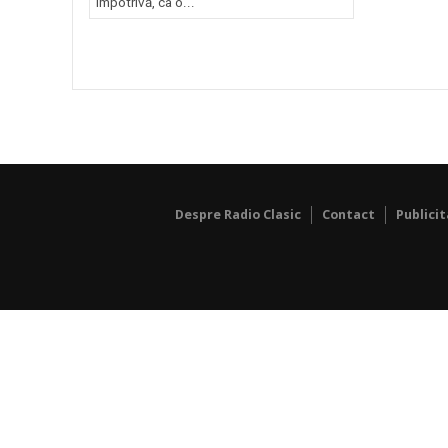
împotrivă, ca o...
Despre Radio Clasic
Contact
Publici