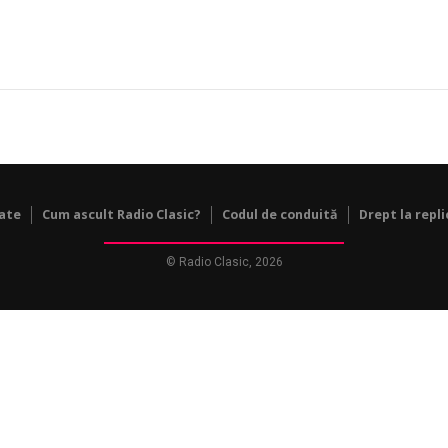
tate
Cum ascult Radio Clasic?
Codul de conduită
Drept la repli
© Radio Clasic, 2026