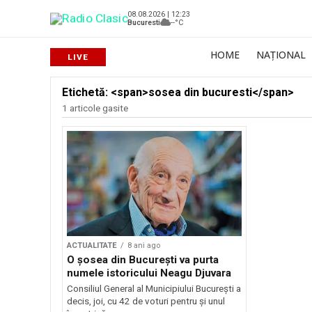
08.08.2026 | 12:23
Bucuresti
--°C
HOME
NAȚIONAL
Etichetă: <span>sosea din bucuresti</span>
1 articole gasite
ACTUALITATE
8 ani ago
O şosea din Bucureşti va purta
numele istoricului Neagu Djuvara
Consiliul General al Municipiului Bucureşti a
decis, joi, cu 42 de voturi pentru şi unul