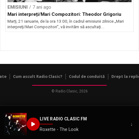
EMISIUNI
7 ani ago
Mari interpreți/Mari Compozitori: Theodor Grigoriu
Marți, 21 ianuarie, de la ora 13:00, în cadrul emisiunii zilnice „Mari
interpreți/Mari Compozitori”, vă invităm să ascultați...
tate
Cum ascult Radio Clasic?
Codul de conduită
Drept la repli
© Radio Clasic, 2026
LIVE RADIO CLASIC FM
↓
Roxette - The Look