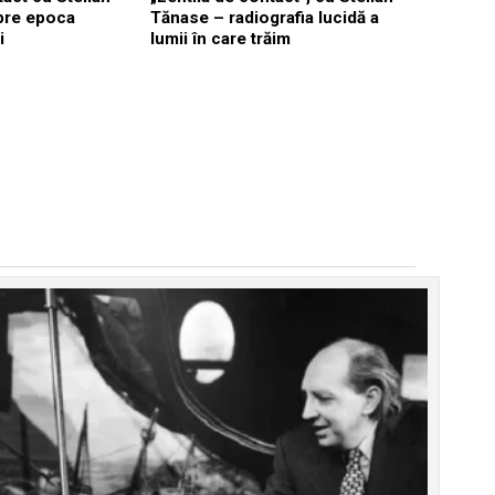
pre epoca
Tănase – radiografia lucidă a
i
lumii în care trăim
EMISIUNI
7
Stelian T
lume împi
mai puter