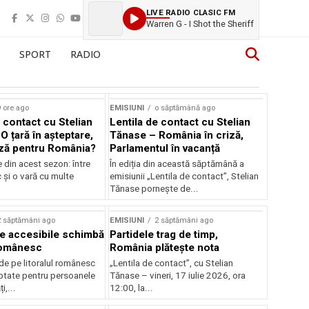
LIVE RADIO CLASIC FM
Warren G - I Shot the Sheriff
SPORT
RADIO
 ore ago
EMISIUNI
o săptămână ago
 contact cu Stelian
Lentila de contact cu Stelian
O țară în așteptare,
Tănase – România în criză,
ză pentru România?
Parlamentul în vacanță
e din acest sezon: între
În ediția din această săptămână a
c și o vară cu multe
emisiunii „Lentila de contact”, Stelian
Tănase pornește de...
2 săptămâni ago
EMISIUNI
2 săptămâni ago
je accesibile schimbă
Partidele trag de timp,
 românesc
România plătește nota
de pe litoralul românesc
„Lentila de contact”, cu Stelian
ptate pentru persoanele
Tănase – vineri, 17 iulie 2026, ora
i,...
12:00, la...