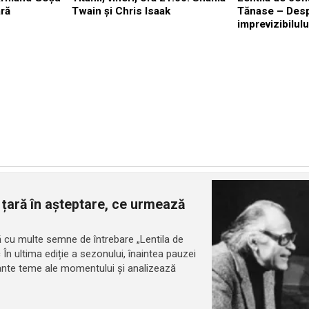
ră
Twain și Chris Isaak
Tănase – Des
imprevizibilulu
 țară în așteptare, ce urmează
ară cu multe semne de întrebare „Lentila de
c În ultima ediție a sezonului, înaintea pauzei
tante teme ale momentului și analizează