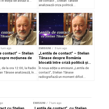
În ediția de astăzi a...
de contact”, Stelian Tănase
analizează criza politică...
 luni ago
EMISIUNI
3 luni ago
e contact” – Stelian
„Lentila de contact” – Stelian
espre moțiunea de
Tănase despre România
blocată între criză politică și
scumpiri
i, de la ora 12:00, la Radio
În noua ediție a emisiunii „Lentila de
ian Tănase analizează, în...
contact”, Stelian Tănase
radiografiază un moment dificil...
ago
EMISIUNI
7 luni ago
tact cu Stelian
„Lentila de contact”, cu Stelian