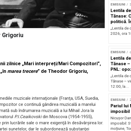
EMISIUNI
Lentila de
Tănase: C
politică. 
instituțio
„Lentila de c
2026, ora 18
 Grigoriu
EMISIUNI
o
Lentila de
unii zilnice „Mari interpreți/Mari Compozitori”,
Tănase – 
PNL: opoz
 „în
marea trecere
”
de
Theodor Grigoriu,
puterii?
„Lentila de 
Tănase – vin
12:00, la...
ediile muzicale internaţionale (Franţa, USA, Suedia,
EMISIUNI
2
ompozitor ce continuă gândirea muzicală a marelui
Pariul lui
mată sub îndrumarea muzicală a lui Mihail Jora la
imposibil
rvatorul
P.I.Ceaikovski
din Moscova (1954-1955),
Nicușor Dan 
prin lucrările sale o mare exigenţă în desăvârşirea lor.
imposibil: 
moțiune, To
artei sunetelor, dar le subordonează substanţei