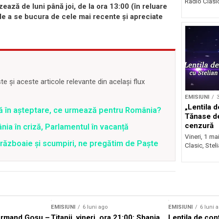
Radio Clasic 
ează de luni până joi, de la ora 13:00 (în reluare
 de a se bucura de cele mai recente și apreciate
 și aceste articole relevante din același flux
EMISIUNI
3
„Lentila d
ră în așteptare, ce urmează pentru România?
Tănase d
cenzură
ia în criză, Parlamentul în vacanță
Vineri, 1 ma
 războaie și scumpiri, ne pregătim de Paște
Clasic, Stel
EMISIUNI
6 luni ago
EMISIUNI
6 luni 
Armand Goșu –
Titanii, vineri, ora 21:00: Shania
Lentila de con