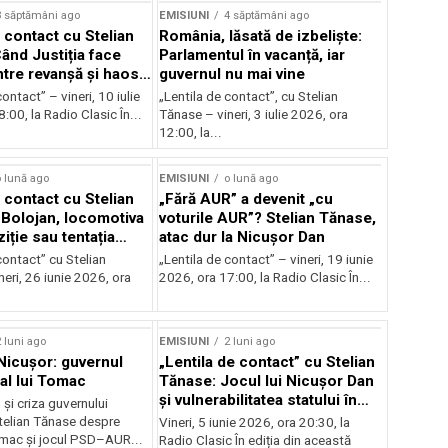
3 săptămâni ago
EMISIUNI
4 săptămâni ago
 contact cu Stelian
România, lăsată de izbeliște:
ând Justiția face
Parlamentul în vacanță, iar
Între revanșă și haos
guvernul nu mai vine
nal
ontact” – vineri, 10 iulie
„Lentila de contact”, cu Stelian
:00, la Radio Clasic În...
Tănase – vineri, 3 iulie 2026, ora
12:00, la...
 lună ago
EMISIUNI
o lună ago
 contact cu Stelian
„Fără AUR” a devenit „cu
Bolojan, locomotiva
voturile AUR”? Stelian Tănase,
iție sau tentația
atac dur la Nicușor Dan
contact” cu Stelian
„Lentila de contact” – vineri, 19 iunie
eri, 26 iunie 2026, ora
2026, ora 17:00, la Radio Clasic În...
 luni ago
EMISIUNI
2 luni ago
 Nicușor: guvernul
„Lentila de contact” cu Stelian
 al lui Tomac
Tănase: Jocul lui Nicușor Dan
și vulnerabilitatea statului în
și criza guvernului
fața crizelor
Stelian Tănase despre
Vineri, 5 iunie 2026, ora 20:30, la
mac și jocul PSD–AUR...
Radio Clasic În ediția din această