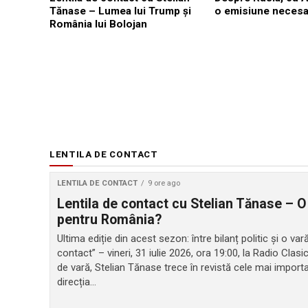
Tănase – Lumea lui Trump și
o emisiune necesa
România lui Bolojan
LENTILA DE CONTACT
LENTILA DE CONTACT
9 ore ago
Lentila de contact cu Stelian Tănase – O
pentru România?
Ultima ediție din acest sezon: între bilanț politic și o v
contact” – vineri, 31 iulie 2026, ora 19:00, la Radio Clasi
de vară, Stelian Tănase trece în revistă cele mai impor
direcția...