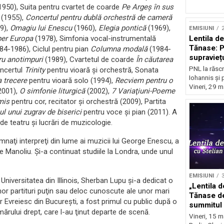
1950), Suita pentru cvartet de coarde
Pe Argeş în sus
n
(1955),
Concertul pentru dublă orchestră de cameră
9),
Omagiu lui Enescu
(1960),
Elegia pontică
(1969),
EMISIUNI
2
Lentila d
per Europa
(1978), Simfonia vocal-instrumentală
Tănase: P
84-1986), Ciclul pentru pian
Columna modală
(1984-
supravieț
ru anotimpuri
(1989), Cvartetul de coarde
În căutarea
PNL la răscr
oncertul
Trinity
pentru vioară şi orchestră, Sonata
Iohannis și 
a trecere
pentru vioară solo (1994),
Recviem pentru o
Vineri, 29 m
2001),
O simfonie liturgică
(2002),
7 Variaţiuni-Poeme
omis
pentru cor, recitator şi orchestră (2009), Partita
l unui zugrav de biserici
pentru voce şi pian (2011). A
e teatru şi lucrări de muzicologie.
emnaţi interpreţi din lume ai muzicii lui George Enescu, a
 Manoliu. Şi-a continuat studiile la Londra, unde unul
EMISIUNI
3
 Universitatea din Illinois, Sherban Lupu şi-a dedicat o
„Lentila d
unor partituri puţin sau deloc cunoscute ale unor mari
Tănase de
ar Evreiesc din Bucureşti, a fost primul cu public după o
summitul 
mărului drept, care l-au ţinut departe de scenă.
ascensiun
Vineri, 15 m