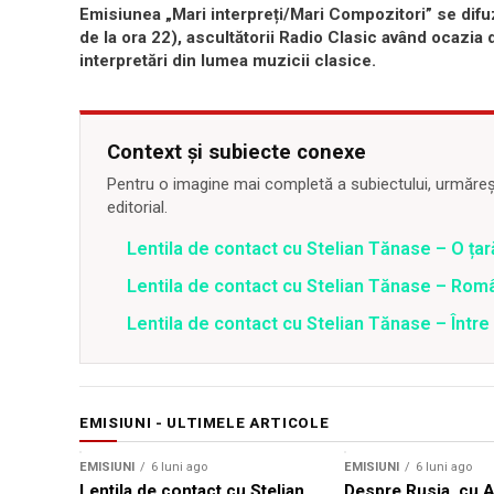
Emisiunea „Mari interpreți/Mari Compozitori” se difuz
de la ora 22), ascultătorii Radio Clasic având ocazia
interpretări din lumea muzicii clasice.
Context și subiecte conexe
Pentru o imagine mai completă a subiectului, urmărește
editorial.
Lentila de contact cu Stelian Tănase – O ța
Lentila de contact cu Stelian Tănase – Român
Lentila de contact cu Stelian Tănase – Între
EMISIUNI - ULTIMELE ARTICOLE
EMISIUNI
6 luni ago
EMISIUNI
6 luni ago
Lentila de contact cu Stelian
Despre Rusia, cu 