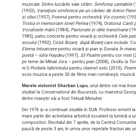
muzicale. Dintre lucrările sale cităm:
Simfonia cantabile
(
(1953),
Variaţiuni simfonice pe un cântec de Anton Pan
şi oboi
(1957), Poemul pentru orchestră
Vis cosmic
(195
Tristia in memoriam Ionel Perlea
(1974), Oratoriul
Canti 
Vocalizele mării
(1984),
Pastorale şi idile transilvane
(19
1985), patru concerte pentru vioară şi orchestră
Cele pat
ecoului
(1992), Ciclul
Bizanţ după Bizanţ
care include: C
Eterna întoarcere
pentru vioară şi pian şi Sonata
În mare
poetă – Iulia Haşdeu
(1997),
33 Psalmi
pentru cor mixt (
pe teme de Mihail Jora – pentru pian (2008),
Ovidiu la T
nr.3
Probele labirintului
pentru clarinet solo (2010),
Poemu
scris muzica a peste 30 de filme mari româneşti, muzică d
Marele violonist Sherban Lupu
, unul dintre cei mai îns
studiat la Conservatorul din Bucureşti, cu maestrul George
dintre maeştri săi a fost Yehudi Menuhin.
Din 1976 şi-a continuat studiile în SUA. Profesor emerit la
mare parte din activitatea artistică scoaterii la lumină a 
compozitori. Recitalul din 7 aprilie, de la Centrul Comunit
pauză de peste 3 ani, în urma unor repetate fracturi ale u