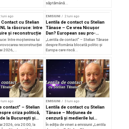
săptămână...
 luni ago
EMISIUNI
2 luni ago
e Contact cu Stelian
Lentila de contact cu Stelian
NL la răscruce: între
Tănase – Ce vrea Nicușor
uire și reconstrucție
Dan? European sau pro-
occidental?
uce: între moștenirea lui
„Lentila de contact” – Stelian Tănase
provocarea reconstrucției
despre România blocată politic și
ai 2026,...
Europa care riscă...
 luni ago
EMISIUNI
3 luni ago
e contact” – Stelian
Lentila de contact cu Stelian
spre criza politică,
Tănase – Moțiunea de
de la București și
cenzură și medierile lui
ea lui Bolojan
Nicușor
ai 2026, ora 20:00, la
În ediția de vineri a emisiunii „Lentila