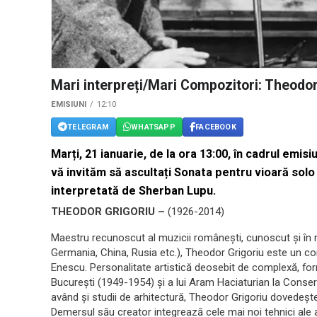
Mari interpreți/Mari Compozitori: Theodor
EMISIUNI
12:10
TELEGRAM
WHATSAPP
FACEBOOK
Marți, 21 ianuarie, de la ora 13:00, în cadrul emisi
vă invităm să ascultați
Sonata pentru vioară solo
interpretată de Sherban Lupu.
THEODOR GRIGORIU –
(1926-2014)
Maestru recunoscut al muzicii româneşti, cunoscut şi în m
Germania, China, Rusia etc.), Theodor Grigoriu este un c
Enescu. Personalitate artistică deosebit de complexă, for
Bucureşti (1949-1954) şi a lui Aram Haciaturian la Conse
având şi studii de arhitectură, Theodor Grigoriu dovedeşte 
Demersul său creator integrează cele mai noi tehnici ale 