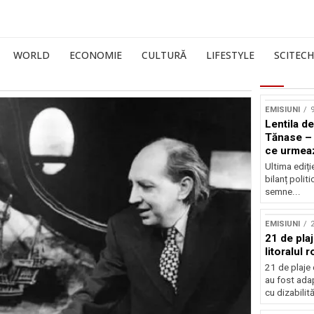
WORLD
ECONOMIE
CULTURĂ
LIFESTYLE
SCITECH
EMISIUNI
9
Lentila de
Tănase – 
ce urmea
Ultima ediți
bilanț politi
semne...
EMISIUNI
21 de pla
litoralul
21 de plaje 
au fost ada
cu dizabilităț