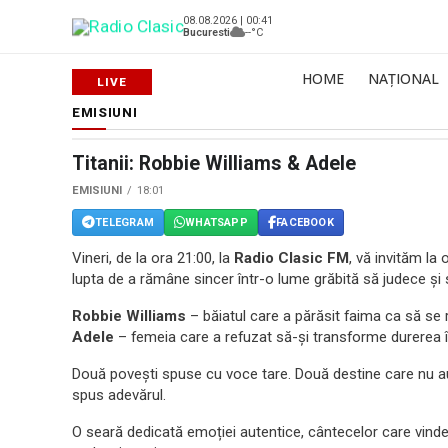
08.08.2026 | 00:41
Bucuresti
--°C
HOME
NAȚIONAL
EMISIUNI
Titanii: Robbie Williams & Adele
EMISIUNI
18:01
TELEGRAM
WHATSAPP
FACEBOOK
Vineri, de la ora 21:00, la
Radio Clasic FM
, vă invităm la 
lupta de a rămâne sincer într-o lume grăbită să judece și 
Robbie Williams
– băiatul care a părăsit faima ca să se
Adele
– femeia care a refuzat să-și transforme durerea î
Două povești spuse cu voce tare. Două destine care nu au
spus adevărul.
O seară dedicată emoției autentice, cântecelor care vind