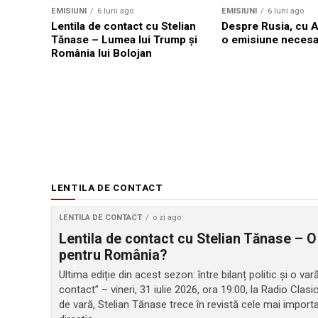
EMISIUNI
6 luni ago
EMISIUNI
6 luni ago
Lentila de contact cu Stelian
Despre Rusia, cu 
Tănase – Lumea lui Trump și
o emisiune necesa
România lui Bolojan
LENTILA DE CONTACT
LENTILA DE CONTACT
o zi ago
Lentila de contact cu Stelian Tănase – O
pentru România?
Ultima ediție din acest sezon: între bilanț politic și o v
contact” – vineri, 31 iulie 2026, ora 19:00, la Radio Clasi
de vară, Stelian Tănase trece în revistă cele mai impor