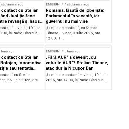
3 săptămâni ago
EMISIUNI
4 săptămâni ago
 contact cu Stelian
România, lăsată de izbeliște:
ând Justiția face
Parlamentul în vacanță, iar
Între revanșă și haos
guvernul nu mai vine
nal
ontact” – vineri, 10 iulie
„Lentila de contact”, cu Stelian
:00, la Radio Clasic În...
Tănase – vineri, 3 iulie 2026, ora
12:00, la...
 lună ago
EMISIUNI
o lună ago
 contact cu Stelian
„Fără AUR” a devenit „cu
Bolojan, locomotiva
voturile AUR”? Stelian Tănase,
iție sau tentația
atac dur la Nicușor Dan
contact” cu Stelian
„Lentila de contact” – vineri, 19 iunie
eri, 26 iunie 2026, ora
2026, ora 17:00, la Radio Clasic În...