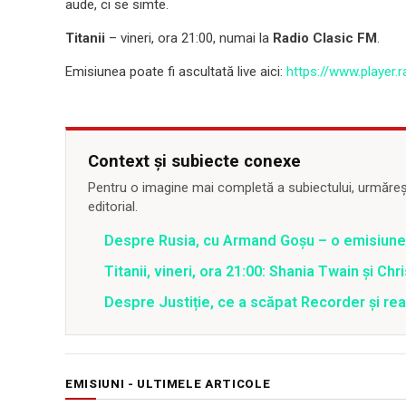
aude, ci se simte.
Titanii
– vineri, ora 21:00, numai la
Radio Clasic FM
.
Emisiunea poate fi ascultată live aici:
https://www.player.r
Context și subiecte conexe
Pentru o imagine mai completă a subiectului, urmărește
editorial.
Despre Rusia, cu Armand Goșu – o emisiun
Titanii, vineri, ora 21:00: Shania Twain și Chr
Despre Justiție, ce a scăpat Recorder și reac
EMISIUNI - ULTIMELE ARTICOLE