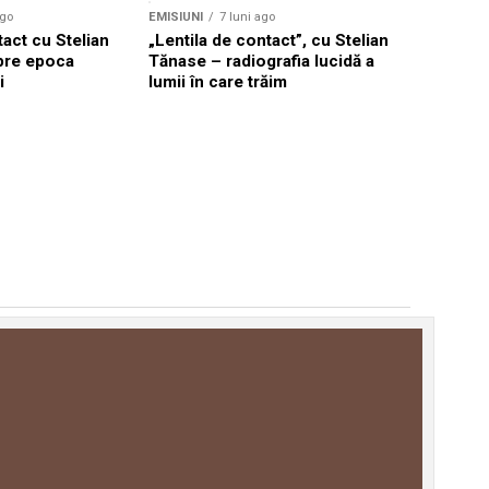
ago
EMISIUNI
7 luni ago
tact cu Stelian
„Lentila de contact”, cu Stelian
pre epoca
Tănase – radiografia lucidă a
i
lumii în care trăim
EMISIUNI
7
Stelian T
lume împi
mai puter