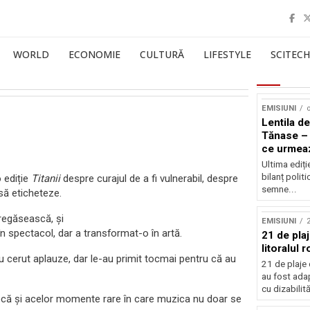
WORLD
ECONOMIE
CULTURĂ
LIFESTYLE
SCITECH
EMISIUNI
o
Lentila de
Tănase – 
ce urmea
Ultima ediți
bilanț politi
o ediție
Titanii
despre curajul de a fi vulnerabil, despre
semne...
să eticheteze.
 regăsească, și
EMISIUNI
n spectacol, dar a transformat-o în artă.
21 de pla
litoralul
 cerut aplauze, dar le-au primit tocmai pentru că au
21 de plaje 
au fost ada
cu dizabilităț
ecă și acelor momente rare în care muzica nu doar se