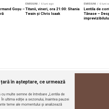
EMISIUNI
6 luni ago
EMISIUNI
6 luni 
Armand Goșu –
Titanii, vineri, ora 21:00: Shania
Lentila de con
ră
Twain și Chris Isaak
Tănase – Des
imprevizibilulu
 țară în așteptare, ce urmează
ară cu multe semne de întrebare „Lentila de
c În ultima ediție a sezonului, înaintea pauzei
tante teme ale momentului și analizează