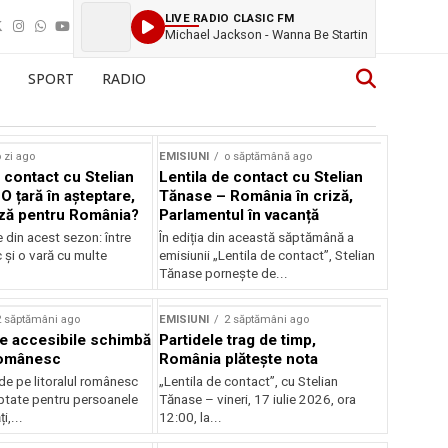
LIVE RADIO CLASIC FM
Michael Jackson - Wanna Be Startin
SPORT
RADIO
 zi ago
EMISIUNI
o săptămână ago
 contact cu Stelian
Lentila de contact cu Stelian
O țară în așteptare,
Tănase – România în criză,
ză pentru România?
Parlamentul în vacanță
e din acest sezon: între
În ediția din această săptămână a
c și o vară cu multe
emisiunii „Lentila de contact”, Stelian
Tănase pornește de...
2 săptămâni ago
EMISIUNI
2 săptămâni ago
je accesibile schimbă
Partidele trag de timp,
 românesc
România plătește nota
de pe litoralul românesc
„Lentila de contact”, cu Stelian
ptate pentru persoanele
Tănase – vineri, 17 iulie 2026, ora
i,...
12:00, la...