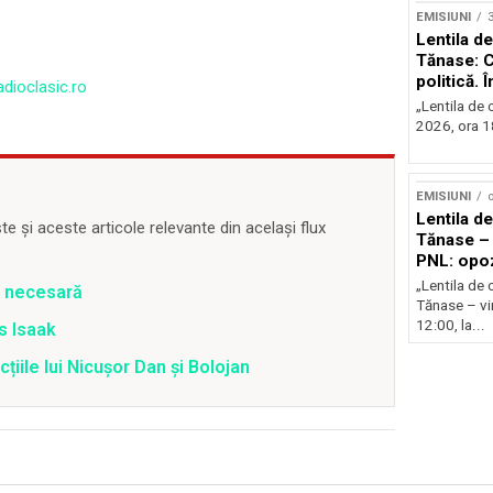
EMISIUNI
Lentila de
Tănase: C
politică. 
adioclasic.ro
instituțio
„Lentila de c
2026, ora 18
EMISIUNI
o
Lentila de
 și aceste articole relevante din același flux
Tănase – 
PNL: opoz
puterii?
„Lentila de 
e necesară
Tănase – vin
12:00, la...
is Isaak
țiile lui Nicușor Dan și Bolojan