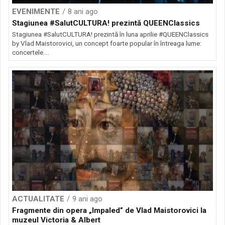
EVENIMENTE
8 ani ago
Stagiunea #SalutCULTURA! prezintă QUEENClassics
Stagiunea #SalutCULTURA! prezintă în luna aprilie #QUEENClassics
by Vlad Maistorovici, un concept foarte popular în întreaga lume:
concertele...
ACTUALITATE
9 ani ago
Fragmente din opera „Impaled” de Vlad Maistorovici la
muzeul Victoria & Albert