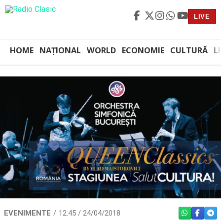
LIVE
HOME
NAȚIONAL
WORLD
ECONOMIE
CULTURĂ
L
EVENIMENTE
12:45 / 24/04/2018
WHATSAPP
FACEBO
TEL