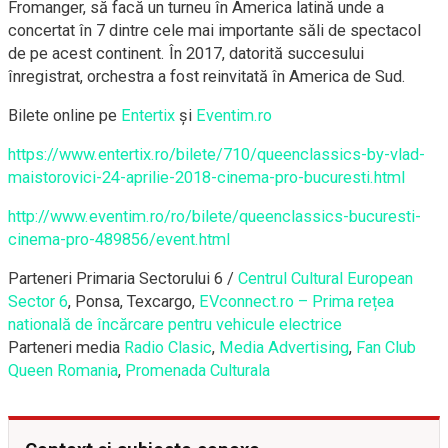
Fromanger, să facă un turneu în America latină unde a
concertat în 7 dintre cele mai importante săli de spectacol
de pe acest continent. În 2017, datorită succesului
înregistrat, orchestra a fost reinvitată în America de Sud.
Bilete online pe
Entertix
și
Eventim.ro
https://www.entertix.ro/
bilete/710/
queenclassics-by-vlad-
maist
orovici-24-aprilie-2018-ci
nema-pro-bucuresti.html
http://www.eventim.ro/ro/
bilete/
queenclassics-bucuresti-
cin
ema-pro-489856/event.html
Parteneri Primaria Sectorului 6 /
Centrul Cultural European
Sector 6
, Ponsa, Texcargo,
EVconnect.ro – Prima rețea
natională de încărcare pentru vehicule electrice
Parteneri media
Radio Clasic
,
Media Advertising
,
Fan Club
Queen Romania
,
Promenada Culturala