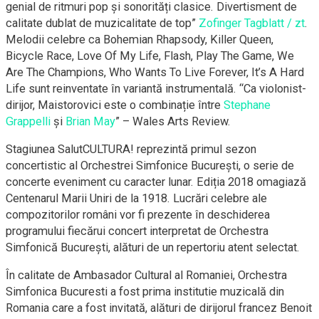
genial de ritmuri pop și sonorități clasice. Divertisment de
calitate dublat de muzicalitate de top”
Zofinger Tagblatt / zt
.
Melodii celebre ca Bohemian Rhapsody, Killer Queen,
Bicycle Race, Love Of My Life, Flash, Play The Game, We
Are The Champions, Who Wants To Live Forever, It’s A Hard
Life sunt reinventate în variantă instrumentală. “Ca violonist-
dirijor, Maistorovici este o combinație între
Stephane
Grappelli
și
Brian May
” – Wales Arts Review.
Stagiunea SalutCULTURA! reprezintă primul sezon
concertistic al Orchestrei Simfonice București, o serie de
concerte eveniment cu caracter lunar. Ediția 2018 omagiază
Centenarul Marii Uniri de la 1918. Lucrări celebre ale
compozitorilor români vor fi prezente în deschiderea
programului fiecărui concert interpretat de Orchestra
Simfonică București, alături de un repertoriu atent selectat.
În calitate de Ambasador Cultural al Romaniei, Orchestra
Simfonica Bucuresti a fost prima institutie muzicală din
Romania care a fost invitată, alături de dirijorul francez Benoit