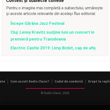
Context și subiecte conexe
Pentru o imagine mai completă a subiectului, urmărește
și aceste articole relevante din același flux editorial.
Începe Gărâna Jazz Festival
Cluj: Lenny Kravitz susţine luni un concert în
premieră pentru Transilvania
Electric Castle 2019: Limp Bizkit, cap de afiş
tate
Cum ascult Radio Clasic?
Codul de conduită
Drept la repli
© Radio Clasic, 2026