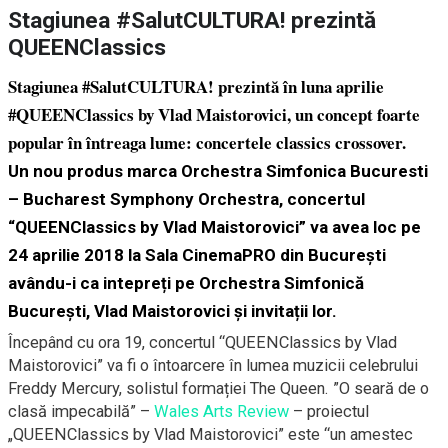
Stagiunea #SalutCULTURA! prezintă
QUEENClassics
Stagiunea
#SalutCULTURA
! prezintă în luna aprilie
#QUEENClassics
by
Vlad Maistorovici
, un concept foarte
popular în întreaga lume: concertele classics crossover.
Un nou produs marca
Orchestra Simfonica Bucuresti
– Bucharest Symphony Orchestra
, concertul
“QUEENClassics by Vlad Maistorovici” va avea loc pe
24 aprilie 2018 la Sala CinemaPRO din București
avându-i ca intepreți pe Orchestra Simfonică
București, Vlad Maistorovici și invitații lor.
Începând cu ora 19, concertul “QUEENClassics by Vlad
Maistorovici” va fi o întoarcere în lumea muzicii celebrului
Freddy Mercury, solistul formației The Queen. ”O seară de o
clasă impecabilă” –
Wales Arts Review
– proiectul
„QUEENClassics by Vlad Maistorovici” este “un am
estec