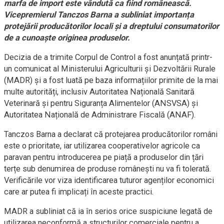
marfa de import este vândută ca fiind românească.
Vicepremierul Tanczos Barna a subliniat importanța
protejării producătorilor locali și a dreptului consumatorilor
de a cunoaște originea produselor.
Decizia de a trimite Corpul de Control a fost anunțată printr-
un comunicat al Ministerului Agriculturii și Dezvoltării Rurale
(MADR) și a fost luată pe baza informațiilor primite de la mai
multe autorități, inclusiv Autoritatea Națională Sanitară
Veterinară și pentru Siguranța Alimentelor (ANSVSA) și
Autoritatea Națională de Administrare Fiscală (ANAF).
Tanczos Barna a declarat că protejarea producătorilor români
este o prioritate, iar utilizarea cooperativelor agricole ca
paravan pentru introducerea pe piață a produselor din țări
terțe sub denumirea de produse românești nu va fi tolerată.
Verificările vor viza identificarea tuturor agenților economici
care ar putea fi implicați în aceste practici.
MADR a subliniat că ia în serios orice suspiciune legată de
utilizarea neconformă a structurilor comerciale pentru a