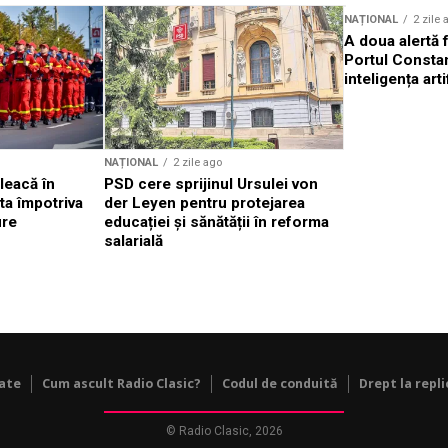
NAȚIONAL
2 zile 
A doua alertă 
Portul Constan
inteligența arti
NAȚIONAL
2 zile ago
leacă în
PSD cere sprijinul Ursulei von
ta împotriva
der Leyen pentru protejarea
ure
educației și sănătății în reforma
salarială
tate
Cum ascult Radio Clasic?
Codul de conduită
Drept la repli
© Radio Clasic, 2026