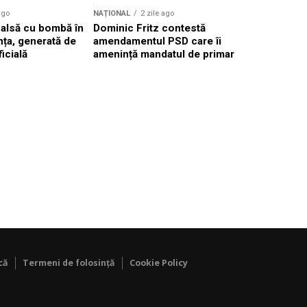
ago
NAȚIONAL
2 zile ago
NAȚIONAL
falsă cu bombă în
Dominic Fritz contestă
Valul de c
ța, generată de
amendamentul PSD care îi
România, 
ficială
amenință mandatul de primar
40°C în p
că
Termeni de folosință
Cookie Policy