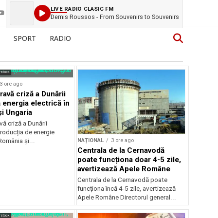
LIVE RADIO CLASIC FM
Demis Roussos - From Souvenirs to Souvenirs
SPORT
RADIO
rstock
3 ore ago
ravă criză a Dunării
 energia electrică în
i Ungaria
ă criză a Dunării
roducția de energie
NAȚIONAL
3 ore ago
 România și...
Centrala de la Cernavodă
poate funcționa doar 4-5 zile,
avertizează Apele Române
Centrala de la Cernavodă poate
funcționa încă 4-5 zile, avertizează
Apele Române Directorul general...
rstock