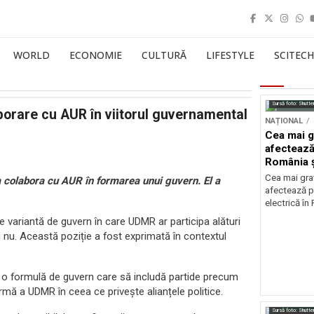
WORLD
ECONOMIE
CULTURĂ
LIFESTYLE
SCITECH
Sursă foto: Shutte
orare cu AUR în viitorul guvernamental
NAȚIONAL
Cea mai g
afectează
România ș
Cea mai grav
colabora cu AUR în formarea unui guvern. El a
afectează p
electrică în
variantă de guvern în care UDMR ar participa alături
 nu. Această poziție a fost exprimată în contextul
 o formulă de guvern care să includă partide precum
rmă a UDMR în ceea ce privește alianțele politice.
Sursă foto: Shutte