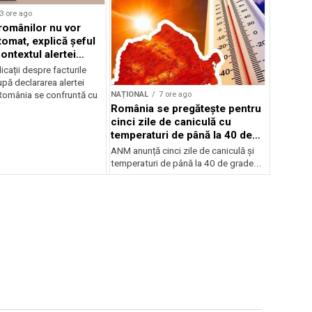
3 ore ago
 românilor nu vor
tomat, explică șeful
ontextul alertei
e
icații despre facturile
pă declararea alertei
NAȚIONAL
7 ore ago
România se confruntă cu
România se pregătește pentru
cinci zile de caniculă cu
temperaturi de până la 40 de
grade
ANM anunță cinci zile de caniculă și
temperaturi de până la 40 de grade...
Sursă foto: Shutte