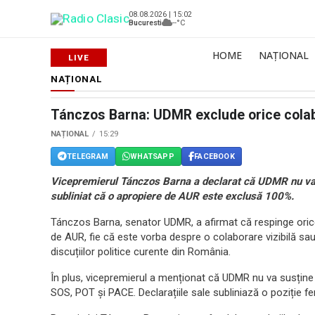
08.08.2026 | 15:02
Bucuresti
--°C
HOME
NAȚIONAL
NAȚIONAL
Tánczos Barna: UDMR exclude orice colab
NAȚIONAL
15:29
TELEGRAM
WHATSAPP
FACEBOOK
Vicepremierul Tánczos Barna a declarat că UDMR nu va 
subliniat că o apropiere de AUR este exclusă 100%.
Tánczos Barna, senator UDMR, a afirmat că respinge orice 
de AUR, fie că este vorba despre o colaborare vizibilă sau
discuțiilor politice curente din România.
În plus, vicepremierul a menționat că UDMR nu va susține
SOS, POT și PACE. Declarațiile sale subliniază o poziție fe