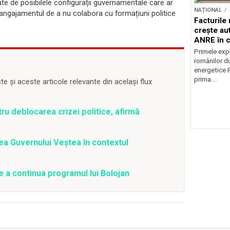
ate de posibilele configurații guvernamentale care ar
NAȚIONAL
l angajamentul de a nu colabora cu formațiuni politice
Facturile
crește au
ANRE în c
energetic
Primele expl
românilor du
energetice 
prima...
 și aceste articole relevante din același flux
ru deblocarea crizei politice, afirmă
a Guvernului Veștea în contextul
de a continua programul lui Bolojan
Sursă foto: Shutterstock