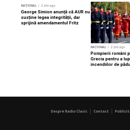
NAȚIONAL
2 zile ago
George Simion anunță că AUR nu
susține legea integrității, dar
sprijină amendamentul Fritz
NAȚIONAL
2 zile ago
Pompierii români p
Grecia pentru a lup
incendiilor de păd
Despre Radio Clasic
Contact
Publici