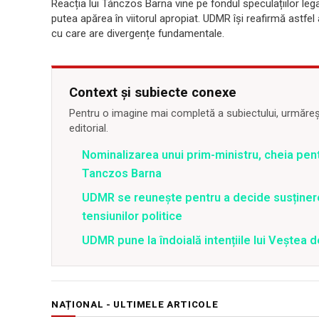
Reacția lui Tánczos Barna vine pe fondul speculațiilor leg
putea apărea în viitorul apropiat. UDMR își reafirmă astfe
cu care are divergențe fundamentale.
Context și subiecte conexe
Pentru o imagine mai completă a subiectului, urmărește
editorial.
Nominalizarea unui prim-ministru, cheia pent
Tanczos Barna
UDMR se reunește pentru a decide susținere
tensiunilor politice
UDMR pune la îndoială intențiile lui Veștea 
NAȚIONAL - ULTIMELE ARTICOLE