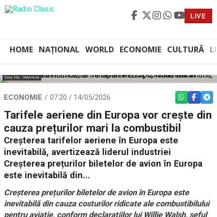
LIVE
HOME
NAȚIONAL
WORLD
ECONOMIE
CULTURĂ
L
Sursă foto: Shutterstock
ECONOMIE
07:20 / 14/05/2026
WHATSAPP
FACEBO
TEL
Tarifele aeriene din Europa vor crește din
cauza prețurilor mari la combustibil
Creșterea tarifelor aeriene în Europa este
inevitabilă, avertizează liderul industriei
Creșterea prețurilor biletelor de avion în Europa
este inevitabilă din...
Creșterea prețurilor biletelor de avion în Europa este
inevitabilă din cauza costurilor ridicate ale combustibilului
pentru aviație, conform declarațiilor lui Willie Walsh, șeful