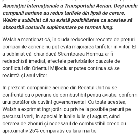
Asociației Internaționale a Transportului Aerian. Deși unele
companii aeriene au redus tarifele din lipsă de cerere,
Walsh a subliniat că nu există posibilitatea ca acestea să
absoarbă costurile suplimentare pe termen lung.
Walsh a menționat că, în ciuda reducerilor recente de prețuri,
companiile aeriene nu pot evita majorarea tarifelor în viitor. El
a subliniat că, chiar dacă Strâmtoarea Hormuz ar fi
redeschisă imediat, efectele perturbărilor cauzate de
conflictul din Orientul Mijlociu ar putea continua să se
resimtă și anul viitor.
În prezent, companiile aeriene din Regatul Unit nu se
confruntă cu o penurie de combustibil pentru aviație, conform
unui purtător de cuvânt guvernamental. Cu toate acestea,
Walsh a exprimat îngrijorări cu privire la posibile penurii pe
parcursul verii, în special în lunile iulie și august, când
cererea de zboruri și necesarul de combustibil cresc cu
aproximativ 25% comparativ cu luna martie.