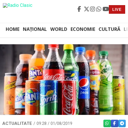
LIVE
HOME
NAȚIONAL
WORLD
ECONOMIE
CULTURĂ
L
ACTUALITATE
09:28 / 01/08/2019
WHATSAPP
FACEBO
TEL