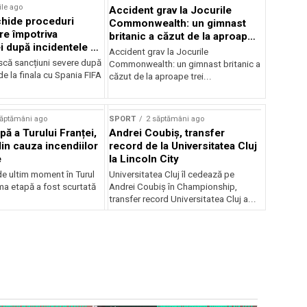
ile ago
Accident grav la Jocurile
hide proceduri
Commonwealth: un gimnast
re împotriva
britanic a căzut de la aproape
i după incidentele de
trei metri
Accident grav la Jocurile
cu Spania
iscă sancțiuni severe după
Commonwealth: un gimnast britanic a
de la finala cu Spania FIFA
căzut de la aproape trei...
săptămâni ago
SPORT
2 săptămâni ago
pă a Turului Franței,
Andrei Coubiș, transfer
din cauza incendiilor
record de la Universitatea Cluj
e
la Lincoln City
e ultim moment în Turul
Universitatea Cluj îl cedează pe
ima etapă a fost scurtată
Andrei Coubiș în Championship,
transfer record Universitatea Cluj a...