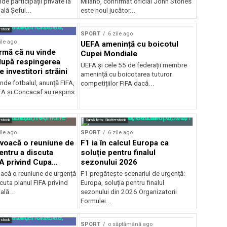
de participații private la
Milano, confirmat oficial John Stones
lă Șeful...
este noul jucător...
rstock
SPORT
6 zile ago
ile ago
UEFA amenință cu boicotul
irmă că nu vinde
Cupei Mondiale
 după respingerea
UEFA și cele 55 de federații membre
e investitori străini
amenință cu boicotarea tuturor
nde fotbalul, anunţă FIFA,
competițiilor FIFA dacă...
A şi Concacaf au respins
rstock
Sursă foto: Shutterstock
ile ago
SPORT
6 zile ago
voacă o reuniune de
F1 ia în calcul Europa ca
entru a discuta
soluție pentru finalul
FA privind Cupa
sezonului 2026
că o reuniune de urgență
F1 pregătește scenariul de urgență:
cuta planul FIFA privind
Europa, soluția pentru finalul
lă...
sezonului din 2026 Organizatorii
Formulei...
rstock
SPORT
o săptămână ago