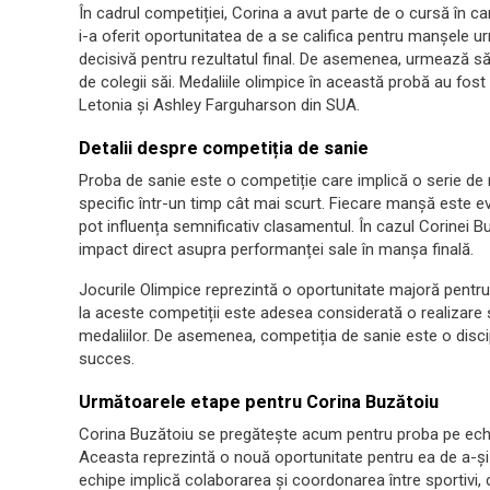
În cadrul competiției, Corina a avut parte de o cursă în 
i-a oferit oportunitatea de a se califica pentru manșele ur
decisivă pentru rezultatul final. De asemenea, urmează să
de colegii săi. Medaliile olimpice în această probă au fost
Letonia și Ashley Farguharson din SUA.
Detalii despre competiția de sanie
Proba de sanie este o competiție care implică o serie de 
specific într-un timp cât mai scurt. Fiecare manșă este eva
pot influența semnificativ clasamentul. În cazul Corinei B
impact direct asupra performanței sale în manșa finală.
Jocurile Olimpice reprezintă o oportunitate majoră pentru s
la aceste competiții este adesea considerată o realizare se
medaliilor. De asemenea, competiția de sanie este o discip
succes.
Următoarele etape pentru Corina Buzătoiu
Corina Buzătoiu se pregătește acum pentru proba pe echip
Aceasta reprezintă o nouă oportunitate pentru ea de a-și d
echipe implică colaborarea și coordonarea între sportivi