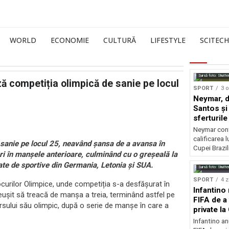
WORLD
ECONOMIE
CULTURĂ
LIFESTYLE
SCITECH
Sursă foto: Shutte
ă competiția olimpică de sanie pe locul
SPORT
3 o
Neymar, de
Santos și 
sferturile
Neymar contr
calificarea l
 sanie pe locul 25, neavând șansa de a avansa în
Cupei Brazil
i în manșele anterioare, culminând cu o greșeală la
gate de sportive din Germania, Letonia și SUA.
Sursă foto: Shutte
SPORT
4 z
ocurilor Olimpice, unde competiția s-a desfășurat în
Infantino 
eușit să treacă de manșa a treia, terminând astfel pe
FIFA de a 
sului său olimpic, după o serie de manșe în care a
private l
Infantino an