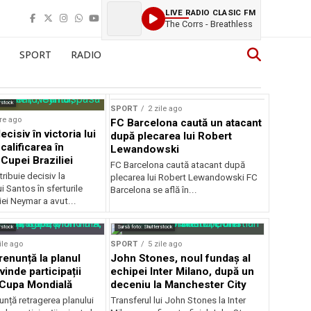
LIVE RADIO CLASIC FM
The Corrs - Breathless
SPORT
RADIO
rstock
SPORT
2 zile ago
re ago
FC Barcelona caută un atacant
cisiv în victoria lui
după plecarea lui Robert
calificarea în
Lewandowski
 Cupei Braziliei
FC Barcelona caută atacant după
ibuie decisiv la
plecarea lui Robert Lewandowski FC
ui Santos în sferturile
Barcelona se află în...
iei Neymar a avut...
rstock
Sursă foto: Shutterstock
ile ago
SPORT
5 zile ago
renunță la planul
John Stones, noul fundaș al
vinde participații
echipei Inter Milano, după un
a Cupa Mondială
deceniu la Manchester City
unță retragerea planului
Transferul lui John Stones la Inter