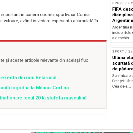
SPORT
6 z
FIFA desc
important în cariera oricărui sportiv, iar Corina
disciplina
Argentine
e viitoare, având în vedere experiența acumulată în
la finala 
Argentina r
incidentele 
a deschis...
SPORT
2 
Ultima eta
 și aceste articole relevante din același flux
scurtată 
de pădur
Schimbare d
prezenta din nou Belarusul
Franței: Ult
Cea de-a...
anunță logodna la Milano-Cortina
iatlon pe locul 20 la ștafeta masculină