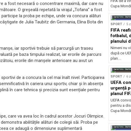
FIFA de a vin
care a fost necesară o concentrare maximă, dar care nu
Cupa Mondia
mătoare. O greșeală repetată la virajul „Tofana” a fost
 participe la proba pe echipe, unde va concura alături
Sursă foto: Shutte
 câștigate de Julia Taubitz din Germania, Elina Bota din
SPORT
5 z
FIFA reaf
fotbalul,
planului d
manșe, iar sportivii trebuie să parcurgă un traseu
Nimeni nu vi
după ce UEF
luată pe baza timpului realizat, iar erorile de parcurs
plan...
uzătoiu, erorile din manșele anterioare au avut un
Sursă foto: Shutte
SPORT
6 z
portivi de a concura la cel mai înalt nivel. Participarea
UEFA con
mnificativă în cariera unui sportiv, chiar și în absența
urgență p
lină în care tehnica și precizia sunt esențiale pentru
planul FI
Mondială
UEFA convoa
pentru a dis
Cupa Mondia
e, care va avea loc în cadrul acestor Jocuri Olimpice.
emonstra abilitățile alături de colegii săi. Proba pe
Sursă foto: Shutte
, ceea ce adaugă o dimensiune suplimentară