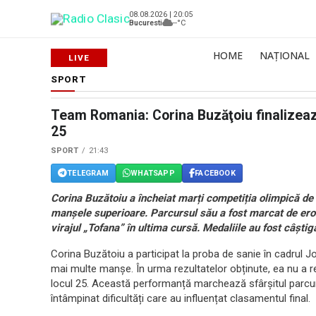
08.08.2026 | 20:05
Bucuresti
--°C
HOME
NAȚIONAL
SPORT
Team Romania: Corina Buzăţoiu finalizeaz
25
SPORT
21:43
TELEGRAM
WHATSAPP
FACEBOOK
Corina Buzătoiu a încheiat marți competiția olimpică de
manșele superioare. Parcursul său a fost marcat de eror
virajul „Tofana” în ultima cursă. Medaliile au fost câști
Corina Buzătoiu a participat la proba de sanie în cadrul J
mai multe manșe. În urma rezultatelor obținute, ea nu a r
locul 25. Această performanță marchează sfârșitul parcur
întâmpinat dificultăți care au influențat clasamentul final.