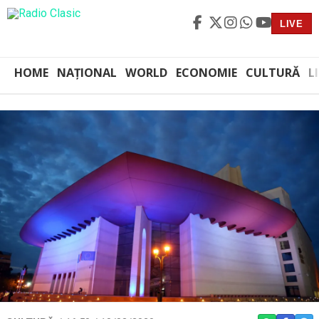
LIVE
HOME
NAȚIONAL
WORLD
ECONOMIE
CULTURĂ
L