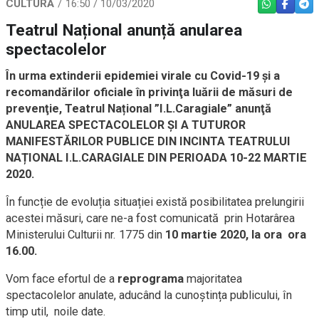
CULTURĂ
16:50 / 10/03/2020
WHATSAPP
FACEBO
TEL
Teatrul Național anunță anularea
spectacolelor
În urma extinderii epidemiei virale cu Covid-19 şi a
recomandărilor oficiale în privinţa luării de măsuri de
prevenţie, Teatrul Na
țional ”I.L.Caragiale”
anunţă
ANULAREA SPECTACOLELOR ȘI A TUTUROR
MANIFESTĂRILOR PUBLICE DIN INCINTA TEATRULUI
NAȚIONAL I.L.CARAGIALE DIN PERIOADA 10-22 MARTIE
2020.
În funcție de evoluția situației există posibilitatea prelungirii
acestei măsuri, care ne-a fost comunicată prin Hotarârea
Ministerului Culturii nr. 1775 din
10 martie 2020, la ora ora
16.00.
Vom face efortul de a
reprograma
majoritatea
spectacolelor anulate, aducând la cunoștința publicului, în
timp util, noile date.