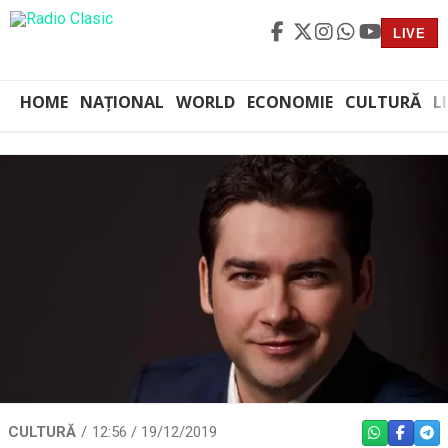
LIVE
HOME
NAȚIONAL
WORLD
ECONOMIE
CULTURĂ
L
CULTURĂ
12:56 / 19/12/2019
WHATSAPP
FACEBO
TEL