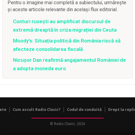
Pentru o imagine mai completă a subiectului, urmărește
și aceste articole relevante din același flux editorial.
Conturi rusești au amplificat discursul de
extremă dreaptă în criza migrației din Ceuta
Moody’s: Situația politică din România riscă să
afecteze consolidarea fiscală
Nicușor Dan reafirmă angajamentul României de
a adopta moneda euro
tate
Cum ascult Radio Clasic?
Codul de conduită
Drept la repli
© Radio Clasic, 2026