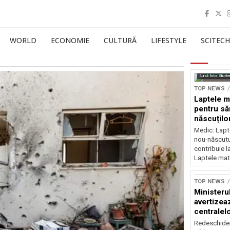
WORLD
ECONOMIE
CULTURĂ
LIFESTYLE
SCITECH
Sursă foto: Shutte
TOP NEWS
Laptele m
pentru să
născuților
neurolog
Medic: Lapt
nou-născutul
contribuie l
Laptele mat
TOP NEWS
Ministeru
avertizea
centralel
risc majo
Redeschider