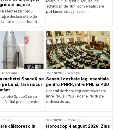
Miercuri, 5 august 2026, aduce
agricole majore
schimbări de ritm, conversații care
ră afectează nordul
pot lămuri situații vechi...
ritățile declară stare de
ul Italiei se confruntă...
12 ore ago
TOP NEWS
o zi ago
 a rachetei SpaceX se
Senatul dezbate legi esențiale
 pe Lună, fără riscuri
pentru PNRR, între PNL și PSD
ământ
Senatul dezbate legi controversate
între PNL și PSD, jaloane PNRR pe
 rachetei SpaceX se va
ordinea de zi...
ună, fără pericol pentru
o zi ago
TOP NEWS
2 zile ago
are călătoresc în
Horoscop 4 august 2026. Ziua