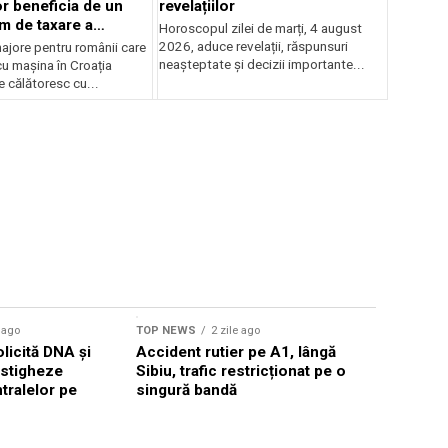
or beneficia de un
revelațiilor
m de taxare a
Horoscopul zilei de marți, 4 august
ilor
2026, aduce revelații, răspunsuri
ajore pentru românii care
neașteptate și decizii importante...
cu mașina în Croația
 călătoresc cu...
Sursă foto: Shutte
e ago
TOP NEWS
2 zile ago
TOP NEWS
licită DNA și
Accident rutier pe A1, lângă
Trump anu
estigheze
Sibiu, trafic restricționat pe o
cu Iranul
tralelor pe
singură bandă