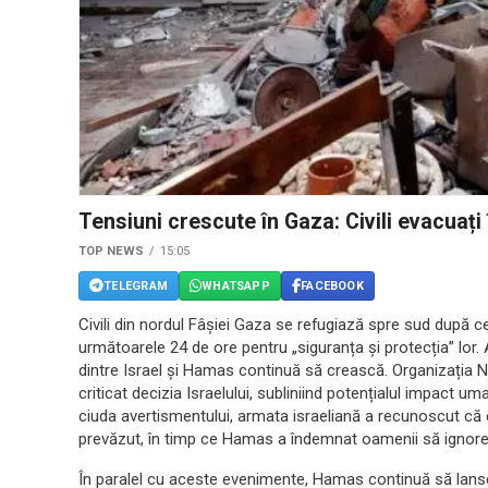
Tensiuni crescute în Gaza: Civili evacuați
TOP NEWS
15:05
TELEGRAM
WHATSAPP
FACEBOOK
Civili din nordul Fâșiei Gaza se refugiază spre sud după c
următoarele 24 de ore pentru „siguranța și protecția” lor. 
dintre Israel și Hamas continuă să crească. Organizația Na
criticat decizia Israelului, subliniind potențialul impact um
ciuda avertismentului, armata israeliană a recunoscut că 
prevăzut, în timp ce Hamas a îndemnat oamenii să ignore
În paralel cu aceste evenimente, Hamas continuă să lanse