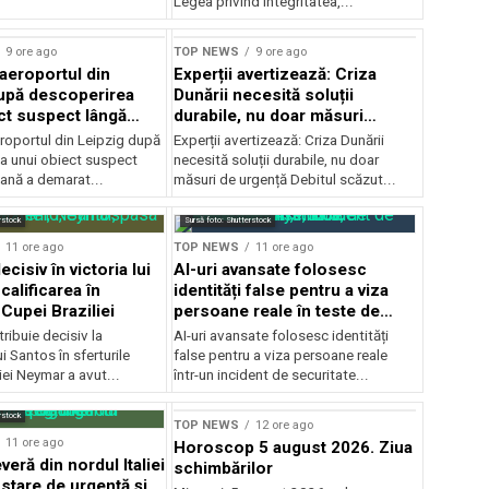
Legea privind integritatea,...
9 ore ago
TOP NEWS
9 ore ago
 aeroportul din
Experții avertizează: Criza
upă descoperirea
Dunării necesită soluții
ct suspect lângă
durabile, nu doar măsuri
temporare
roportul din Leipzig după
Experții avertizează: Criza Dunării
a unui obiect suspect
necesită soluții durabile, nu doar
mană a demarat...
măsuri de urgență Debitul scăzut...
rstock
Sursă foto: Shutterstock
11 ore ago
TOP NEWS
11 ore ago
cisiv în victoria lui
AI-uri avansate folosesc
calificarea în
identități false pentru a viza
 Cupei Braziliei
persoane reale în teste de
securitate
ibuie decisiv la
AI-uri avansate folosesc identități
ui Santos în sferturile
false pentru a viza persoane reale
iei Neymar a avut...
într-un incident de securitate...
rstock
TOP NEWS
12 ore ago
11 ore ago
Horoscop 5 august 2026. Ziua
eră din nordul Italiei
schimbărilor
stare de urgență și