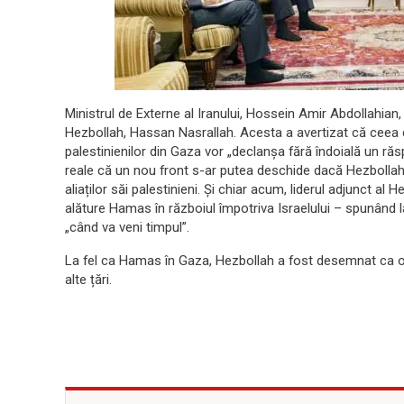
Ministrul de Externe al Iranului, Hossein Amir Abdollahian, a 
Hezbollah, Hassan Nasrallah. Acesta a avertizat că ceea 
palestinienilor din Gaza vor „declanșa fără îndoială un răs
reale că un nou front s-ar putea deschide dacă Hezbollah de
aliaților săi palestinieni. Și chiar acum, liderul adjunct al
alăture Hamas în războiul împotriva Israelului – spunând la 
„când va veni timpul”.
La fel ca Hamas în Gaza, Hezbollah a fost desemnat ca or
alte țări.