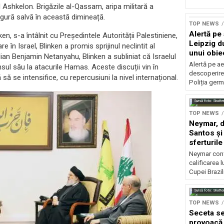
Ashkelon. Brigăzile al-Qassam, aripa militară a
gură salvă în această dimineață.
TOP NEWS
Alertă pe
n, s-a întâlnit cu Președintele Autorității Palestiniene,
Leipzig d
 în Israel, Blinken a promis sprijinul neclintit al
unui obie
elian Benjamin Netanyahu, Blinken a subliniat că Israelul
pistă
Alertă pe ae
sul său la atacurile Hamas. Aceste discuții vin în
descoperire
să se intensifice, cu repercusiuni la nivel internațional.
Poliția ger
Sursă foto: Shutte
TOP NEWS
Neymar, de
Santos și 
sferturile
Neymar contr
calificarea l
Cupei Brazil
Sursă foto: Shutte
TOP NEWS
Seceta sev
provoacă 