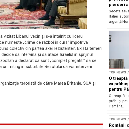
pierderi 
Seceta seve
Italiei, auto
urgență Nord
vizitat Libanul vecin și s-a întâlnit cu liderul
ce numește „crime de război în curs” împotriva
puns colectiv din partea axei rezistenței”. Există temeri
cide să intervină și să atace Israelul în sprijinul
 Hezbollah a declarat că sunt „complet pregătiți” să se
un miting în suburbiile Beirutului că vor interveni
TOP NEWS
O treaptă
ganizație teroristă de către Marea Britanie, SUA și
va prăbuși
pentru P
O treaptă a
prăbuși pe L
Pământ...
TOP NEWS
Românii c