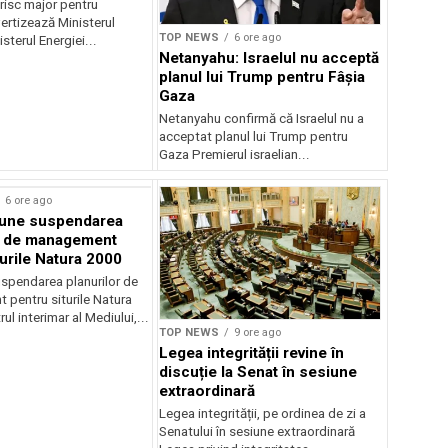
risc major pentru
ertizează Ministerul
TOP NEWS
6 ore ago
sterul Energiei...
Netanyahu: Israelul nu acceptă
planul lui Trump pentru Fâșia
Gaza
Netanyahu confirmă că Israelul nu a
acceptat planul lui Trump pentru
Gaza Premierul israelian...
6 ore ago
une suspendarea
r de management
turile Natura 2000
spendarea planurilor de
pentru siturile Natura
ul interimar al Mediului,...
TOP NEWS
9 ore ago
Legea integrității revine în
discuție la Senat în sesiune
extraordinară
Legea integrității, pe ordinea de zi a
Senatului în sesiune extraordinară