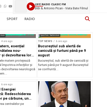
LIVE RADIO CLASIC FM
BiBi & Antonio Pican - Viata Bate Filmul
SPORT
RADIO
rstock
Sursă foto: Shutterstock
4 ore ago
TOP NEWS
6 ore ago
atern, esențial
Bucureștiul sub alertă de
nătatea nou-
caniculă și furtuni până pe 9
 și dezvoltarea lor
august
ică
ele matern protejează
Bucureștiul, sub alertă de caniculă și
 împotriva infecţiilor şi
furtuni până pe 9 august Bucureștiul
a dezvoltarea neurologică
se confruntă...
ern...
6 ore ago
l Energiei
ză: Redeschiderea
or pe cărbune, un
r pentru România
ea centralelor pe