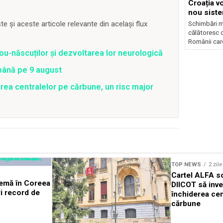
Croația v
nou siste
autostrăz
 și aceste articole relevante din același flux
Schimbări m
călătoresc 
Românii care
ou-născuților și dezvoltarea lor neurologică
 până pe 9 august
rea centralelor pe cărbune, un risc major
TOP NEWS
2 zil
Cartel ALFA so
remă în Coreea
DIICOT să inv
i record de
închiderea cen
cărbune