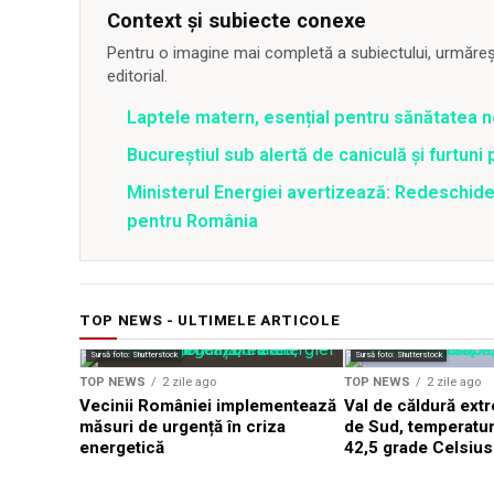
Context și subiecte conexe
Pentru o imagine mai completă a subiectului, urmărește
editorial.
Laptele matern, esențial pentru sănătatea n
Bucureștiul sub alertă de caniculă și furtuni
Ministerul Energiei avertizează: Redeschide
pentru România
TOP NEWS - ULTIMELE ARTICOLE
Sursă foto: Shutterstock
Sursă foto: Shutterstock
TOP NEWS
2 zile ago
TOP NEWS
2 zile ago
Vecinii României implementează
Val de căldură ext
măsuri de urgență în criza
de Sud, temperatur
energetică
42,5 grade Celsius