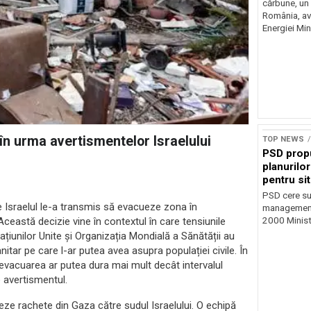
cărbune, un 
România, av
Energiei Mini
 în urma avertismentelor Israelului
TOP NEWS
PSD prop
planurilo
pentru si
PSD cere su
e Israelul le-a transmis să evacueze zona în
management 
2000 Ministr
Această decizie vine în contextul în care tensiunile
țiunilor Unite și Organizația Mondială a Sănătății au
anitar pe care l-ar putea avea asupra populației civile. În
evacuarea ar putea dura mai mult decât intervalul
 avertismentul.
ze rachete din Gaza către sudul Israelului. O echipă