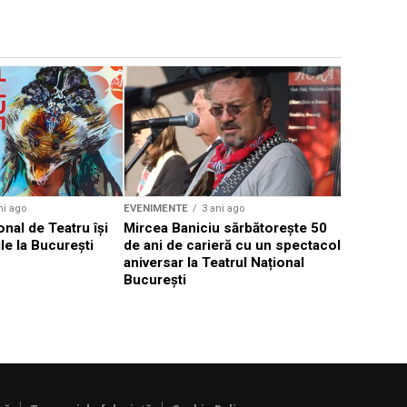
EVENIMENTE
Weekend c
Teatru la 
eveniment
ni ago
EVENIMENTE
3 ani ago
onal de Teatru își
Mircea Baniciu sărbătorește 50
le la București
de ani de carieră cu un spectacol
aniversar la Teatrul Național
București