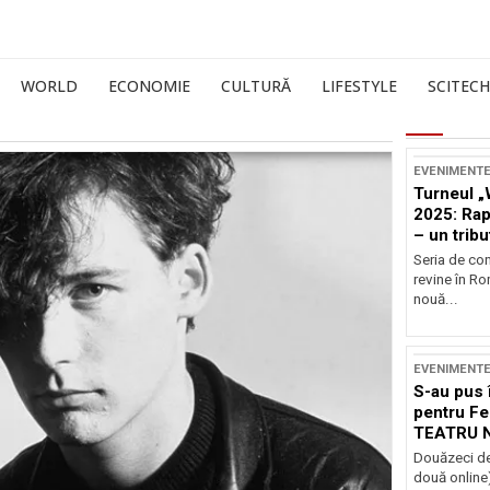
WORLD
ECONOMIE
CULTURĂ
LIFESTYLE
SCITECH
EVENIMENT
Turneul „
2025: Ra
– un tribu
și Occide
Seria de co
revine în R
nouă...
EVENIMENT
S-au pus 
pentru Fe
TEATRU 
Douăzeci de
două online