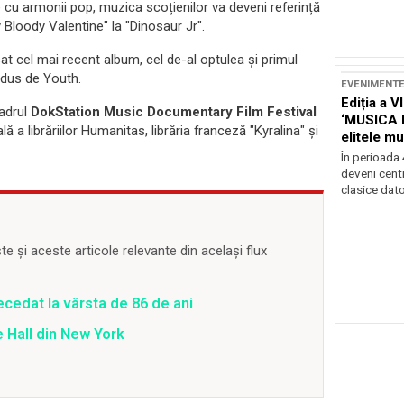
 cu armonii pop, muzica scoțienilor va deveni referință
y Bloody Valentine" la "Dinosaur Jr".
at cel mai recent album, cel de-al optulea și primul
odus de Youth.
EVENIMENT
Ediția a V
cadrul
DokStation Music Documentary Film Festival
‘MUSICA 
lă a librăriilor Humanitas, librăria franceză "Kyralina" și
elitele mu
Brașov
În perioada
deveni centr
clasice dator
 și aceste articole relevante din același flux
ecedat la vârsta de 86 de ani
 Hall din New York