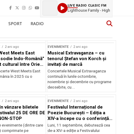
LIVE RADIO CLASIC FM
Lighthouse Family - High
SPORT
RADIO
E
2 ani ago
EVENIMENTE
2 ani ago
West Meets East
Musical Extravaganza – cu
psodie Indo-Română”
tenorul Ștefan von Korch și
t cultural între Orient
invitați de marcă
nt
ncerte West Meets East
Concertele Musical Extravaganza
omânia în 2025 cu o
continuă în lunile octombrie,
noiembrie şi decembrie cu programe
deosebite, cu...
E
2 ani ago
EVENIMENTE
2 ani ago
în vânzare biletele
Festivalul Internațional de
stivalul 25 DE ORE DE
Poezie București – Ediția a
NON-STOP
XIV-a începe cu o conferință
despre limba română
 evenimente (dintre care
Luni, 11 septembrie, debutează cea
susținută de Marco Lucchesi
) comprimate pe
de-a XIV-a ediție a Festivalului