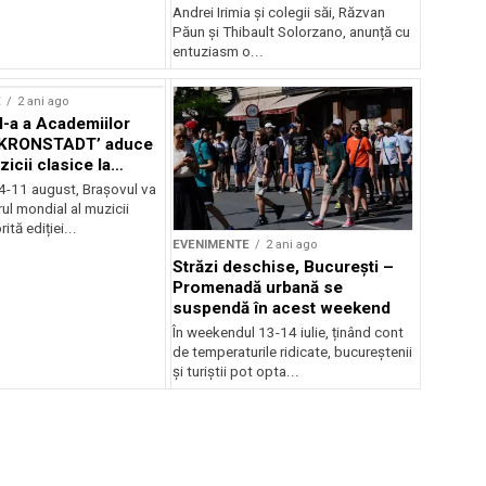
Andrei Irimia și colegii săi, Răzvan
Păun și Thibault Solorzano, anunță cu
entuziasm o...
E
2 ani ago
II-a a Academiilor
KRONSTADT’ aduce
zicii clasice la
 4-11 august, Brașovul va
ul mondial al muzicii
ită ediției...
EVENIMENTE
2 ani ago
Străzi deschise, București –
Promenadă urbană se
suspendă în acest weekend
În weekendul 13-14 iulie, ținând cont
de temperaturile ridicate, bucureștenii
și turiștii pot opta...