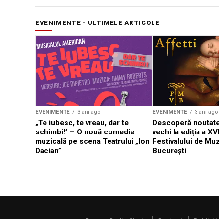
EVENIMENTE - ULTIMELE ARTICOLE
EVENIMENTE
3 ani ago
EVENIMENTE
3 ani ago
„Te iubesc, te vreau, dar te
Descoperă noutate
schimbi!” – O nouă comedie
vechi la ediția a XVI
muzicală pe scena Teatrului „Ion
Festivalului de Mu
Dacian”
București