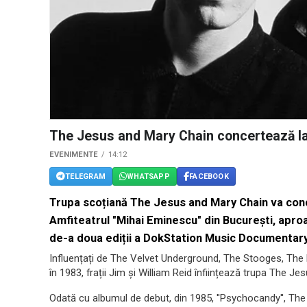
The Jesus and Mary Chain concertează la
EVENIMENTE
14:12
TELEGRAM
WHATSAPP
FACEBOOK
Trupa scoțiană The Jesus and Mary Chain va conce
Amfiteatrul "Mihai Eminescu" din București, apro
de-a doua ediții a DokStation Music Documentary 
Influențați de The Velvet Underground, The Stooges, Th
în 1983, frații Jim și William Reid înființează trupa The J
Odată cu albumul de debut, din 1985, ''Psychocandy'', Th