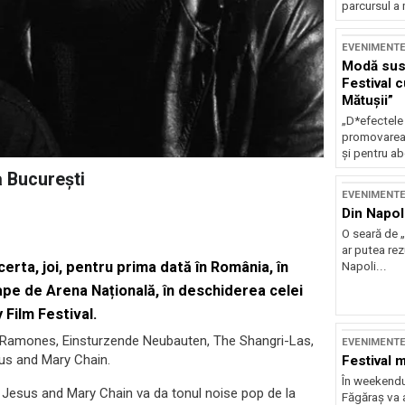
parcursul a 
EVENIMENT
Modă sust
Festival 
Mătușii”
„D*efectele
promovarea 
și pentru ab
 București
EVENIMENT
Din Napol
O seară de „
ar putea re
rta, joi, pentru prima dată în România, în
Napoli...
ape de Arena Națională, în deschiderea celei
Film Festival.
e Ramones, Einsturzende Neubauten, The Shangri-Las,
EVENIMENT
esus and Mary Chain.
Festival 
În weekendu
e Jesus and Mary Chain va da tonul noise pop de la
Făgăraș va a