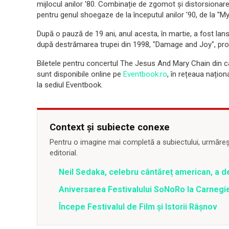
mijlocul anilor '80. Combinație de zgomot și distorsionare
pentru genul shoegaze de la începutul anilor '90, de la "M
După o pauză de 19 ani, anul acesta, în martie, a fost lans
după destrămarea trupei din 1998, "Damage and Joy", pr
Biletele pentru concertul The Jesus And Mary Chain din 
sunt disponibile online pe
Eventbook.ro
, în rețeaua naționa
la sediul Eventbook.
Context și subiecte conexe
Pentru o imagine mai completă a subiectului, urmărește
editorial.
Neil Sedaka, celebru cântăreț american, a d
Aniversarea Festivalului SoNoRo la Carnegie
Începe Festivalul de Film și Istorii Râșnov