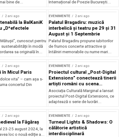
mai bine de...
Internațional de Poezie București...
E
2 ani ago
EVENIMENTE
2 ani ago
enabilă la BalKaniK
Palatul Bragadiru: muzică
cu „D*efectele
interbelică şi teatru pe 29 şi 31
August şi 1 Septembrie
 Mătușii”, cunoscut pentru
Palatul Bragadiru propune iubitorilor
sustenabilității în modă
de frumos concerte attractive şi
ordarea sa originală în...
întâlniri memorabile cu nume mari...
E
2 ani ago
EVENIMENTE
2 ani ago
i în Micul Paris
Proiectul cultural ,,Post-Digital
Extensions” conectează tinerii
dolce vita” – cam așa s-
artiști români cu scena
zuma concertul Din
internațională
Asociația Culturală Marginal a lansat
proiectul Post-Digital Extensions, ce
adaptează o serie de lucrări...
E
2 ani ago
EVENIMENTE
2 ani ago
medieval la Făgăraș
Turneul Lights & Shadows: O
călătorie artistică
l 23-25 august 2024, la
interdisciplinară
vea loc o nouă ediție a...