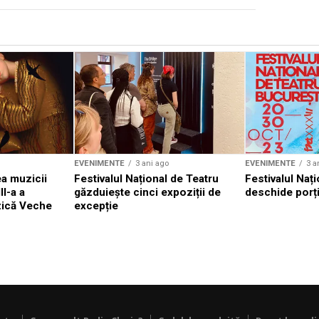
EVENIMENTE
3 ani ago
EVENIMENTE
3 a
a muzicii
Festivalul Național de Teatru
Festivalul Nați
II-a a
găzduiește cinci expoziții de
deschide porți
zică Veche
excepție