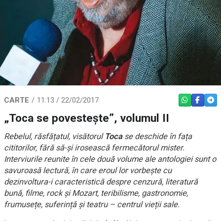
CARTE
11:13 / 22/02/2017
WHATSAPP
FACEBO
TEL
„Toca se povestește”, volumul II
Rebelul, răsfățatul, visătorul
Toca
se deschide în fața
cititorilor, fără să-și irosească fermecătorul mister.
Interviurile reunite în cele două volume ale antologiei sunt o
savuroasă lectură, în care eroul lor vorbește cu
dezinvoltura-i caracteristică despre cenzură, literatură
bună, filme, rock și Mozart, teribilisme, gastronomie,
frumusețe, suferință și teatru – ce
ntrul vieții sale.